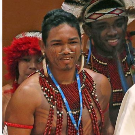
Donazioni
INFORMAZIONE
ISCRIZIONE NEWSLETTER
Archivio News
Lunedì della Missione
Archivio Audio
Archivio Chiesa Viva
Link CMD
CONTATTI