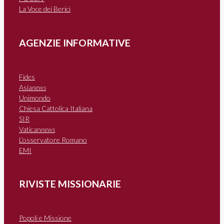
La Voce dei Berici
AGENZIE INFORMATIVE
Fides
Asia
news
Unimondo
Chiesa Cattolica Italiana
SIR
Vatican
news
L’osservatore Romano
EMI
RIVISTE MISSIONARIE
Popoli e Missione