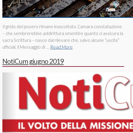
Il grido del povero rimane inascoltato. L’amara constatazione
– che sembrerebbe addirittura smentire quanto ci assicura la
sacra Scrittura – nasce dal rilevare che, salvo alcune “uscite”
ufficiali, il Messaggio di …
Read More
NotiCum giugno 2019