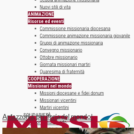
Nuovi stili di vita
ANIMAZIONE
Risorse ed eventi
Commissione missionaria diocesana
Commissione animazione missionaria giovanile
Gruppi di animazione missionaria
Convegno missionario
Ottobre missionario
Giornata missionari martiri
Quaresima di fraternità
COOPERAZIONE
Missionari nel mondo
Missioni diocesane e fidei donum
Missionari vicentini
Martiri vicentini
SOLIDARIETÀ
Amazzonia, periferia del mondo!
Un ponte sul mondo
Progetti solidali