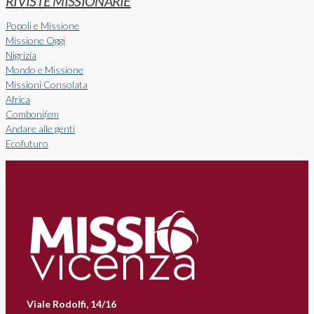
RIVISTE MISSIONARIE
Popoli e Missione
Missione Oggi
Nigrizia
Mondo e Missione
Missioni Consolata
Africa
Comboni
fem
Andare alle genti
Ecofuturo
Viale Rodolfi, 14/16