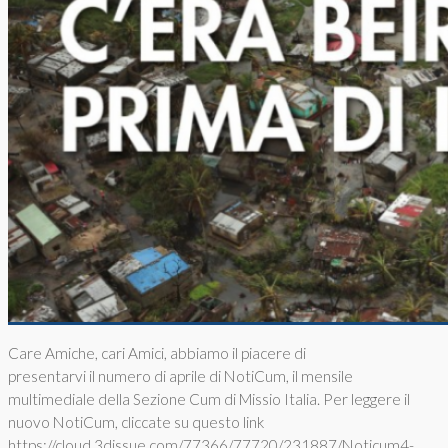
Care Amiche, cari Amici, abbiamo il piacere di
presentarvi il numero di aprile di NotiCum, il mensile
multimediale della Sezione Cum di Missio Italia. Per leggere il
nuovo NotiCum, cliccate su questo link
https://cloud.3dissue.com/77366/77720/231887/Noticum4-