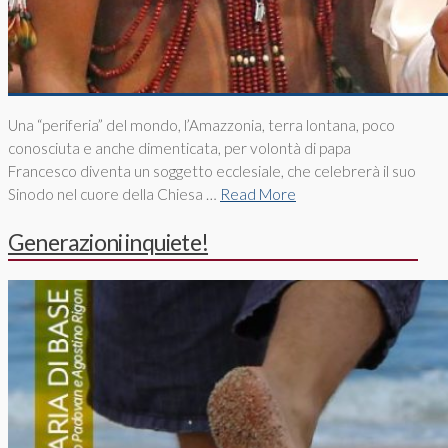
Una “periferia” del mondo, l’Amazzonia, terra lontana, poco
conosciuta e anche dimenticata, per volontà di papa
Francesco diventa un soggetto ecclesiale, che celebrerà il suo
Sinodo nel cuore della Chiesa …
Read More
Generazioni inquiete!