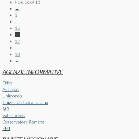
Page 16 of 18
←
1
...
15
16
17
...
18
→
AGENZIE INFORMATIVE
Fides
Asia
news
Unimondo
Chiesa Cattolica Italiana
SIR
Vatican
news
L’osservatore Romano
EMI