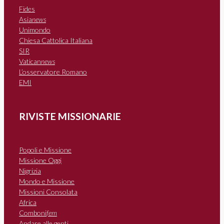
Fides
Asia
news
Unimondo
Chiesa Cattolica Italiana
SIR
Vatican
news
L’osservatore Romano
EMI
RIVISTE MISSIONARIE
Popoli e Missione
Missione Oggi
Nigrizia
Mondo e Missione
Missioni Consolata
Africa
Comboni
fem
Andare alle genti