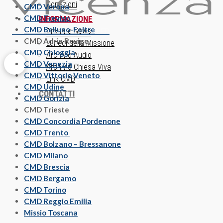
Donazioni
CMD Verona
CMD Treviso
INFORMAZIONE
CMD Belluno-Feltre
ISCRIZIONE NEWSLETTER
Archivio News
CMD Adria Rovigo
Lunedì della Missione
CMD Chioggia
Archivio Audio
CMD Venezia
Archivio Chiesa Viva
CMD Vittorio Veneto
Link CMD
CMD Udine
CONTATTI
CMD Gorizia
CMD Trieste
CMD Concordia Pordenone
CMD Trento
CMD Bolzano – Bressanone
CMD Milano
CMD Brescia
CMD Bergamo
CMD Torino
CMD Reggio Emilia
Missio Toscana