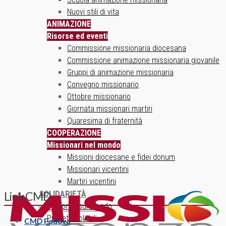
Nuovi stili di vita
ANIMAZIONE
Risorse ed eventi
Commissione missionaria diocesana
Commissione animazione missionaria giovanile
Gruppi di animazione missionaria
Convegno missionario
Ottobre missionario
Giornata missionari martiri
Quaresima di fraternità
COOPERAZIONE
Missionari nel mondo
Missioni diocesane e fidei donum
Missionari vicentini
Martiri vicentini
SOLIDARIETÀ
Link CMD
Un ponte sul mondo
Progetti solidali
CMD Padova