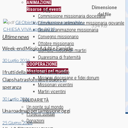
ANIMAZIONE
Dimensione
Risorse ed eventi
File
del file
Commissione missionaria diocesana
Gli Obiettivi disviluppo sostenibile -
Commissione animazione missionaria giovanile
334 KB
CHIESA VIVA aprile 2019
Gruppi di animazione missionaria
Ultime news
Convegno missionario
Ottobre missionario
Week-end Missio Adulti e Famiglie
Giornata missionari martiri
Quaresima di fraternità
30 Luglio 2026
COOPERAZIONE
Missionari nel mondo
I frutti della memoria: come Gildo
Missioni diocesane e fidei donum
Claps ha trasformato il dolore in
Missionari vicentini
speranza
Martiri vicentini
30 Luglio 2026
SOLIDARIETÀ
Un ponte sul mondo
Una roadmap per la missione oggi
Progetti solidali
Donazioni
25 Giugno 2026