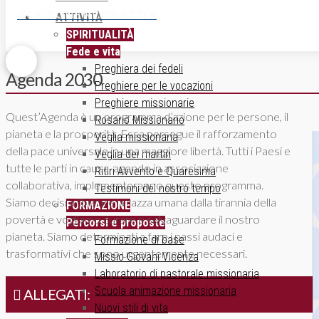
ISCRIZIONE NEWSLETTER
ATTIVITÀ
SPIRITUALITÀ
Fede e vita
Preghiera dei fedeli
Agenda 2030
Preghiere per le vocazioni
Preghiere missionarie
Quest’Agenda è un programma d’azione per le persone, il
Rosario Missionario
pianeta e la prosperità. Essa persegue il rafforzamento
Veglia missionaria
della pace universale in una maggiore libertà. Tutti i Paesi e
Veglia dei martiri
tutte le parti in causa, agendo in associazione
Ritiri Avvento e Quaresima
collaborativa, implementeranno questo programma.
Testimoni del nostro tempo
Siamo decisi a liberare la razza umana dalla tirannia della
FORMAZIONE
povertà e vogliamo curare e salvaguardare il nostro
Percorsi e proposte
pianeta. Siamo determinati a fare i passi audaci e
Formazione di base
trasformativi che sono urgentemente necessari.
Missio Giovani Vicenza
Laboratorio di pastorale missionaria
Scuola animazione missionaria
ALLEGATI:
Nuovi stili di vita