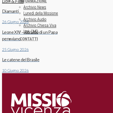
Libri & Film
INFORMAZIONE
Archivio News
Diamanti
Lunedì della Missione
Archivio Audio
26 Giugno 2026
Archivio Chiesa Viva
Link CMD
Leone XIV – Ritratto di un Papa
peruviano
CONTATTI
25 Giugno 2026
Le catene del Brasile
10 Giugno 2026