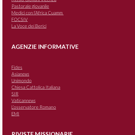
Pastorale giovanile
Medici con l’Africa Cuamm
FOCSIV
La Voce dei Berici
AGENZIE INFORMATIVE
Fides
Asia
news
Unimondo
Chiesa Cattolica Italiana
SIR
Vatican
news
L’osservatore Romano
EMI
RIVISTE MISSIONARIE