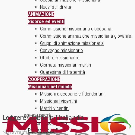
Nuovi stili di vita
ANIMAZIONE
Risorse ed eventi
Commissione missionaria diocesana
Commissione animazione missionaria giovanile
Gruppi di animazione missionaria
Convegno missionario
Ottobre missionario
Giornata missionari martiri
Quaresima di fraternità
COOPERAZIONE
Missionari nel mondo
Missioni diocesane e fidei donum
Missionari vicentini
Martiri vicentini
SOLIDARIETÀ
Leggere Giobbe in Thailandia
Un ponte sul mondo
Progetti solidali
Non avrei mai pensato che