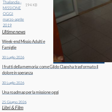
Thailandia -
194 KB
MISSIONE
OGGI
marzo-aprile
2019
Ultime news
Week-end Missio Adulti e
Famiglie
30 Luglio 2026
I frutti della memoria: come Gildo Claps ha trasformato il
dolore in speranza
30 Luglio 2026
Una roadmap per la missione oggi
25 Giugno 2026
Libri & Film