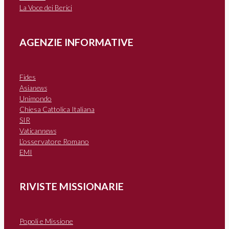
La Voce dei Berici
AGENZIE INFORMATIVE
Fides
Asia
news
Unimondo
Chiesa Cattolica Italiana
SIR
Vatican
news
L’osservatore Romano
EMI
RIVISTE MISSIONARIE
Popoli e Missione