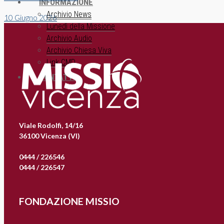
INFORMAZIONE
Archivio News
10 Giugno 2026
Lunedì della Missione
Archivio Audio
Archivio Chiesa Viva
Link CMD
CONTATTI
Viale Rodolfi, 14/16
36100 Vicenza (VI)
0444 / 226546
0444 / 226547
FONDAZIONE MISSIO