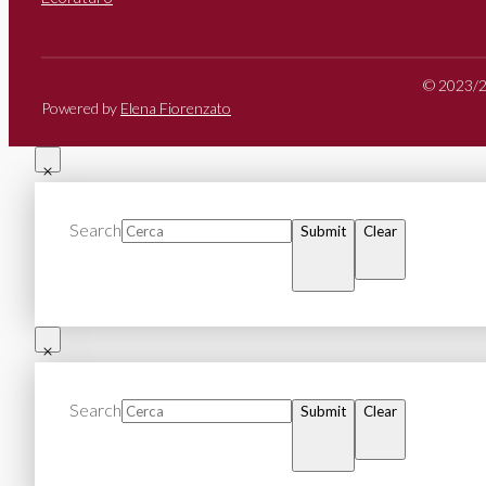
© 2023/20
Powered by
Elena Fiorenzato
Search
Submit
Clear
Search
Submit
Clear