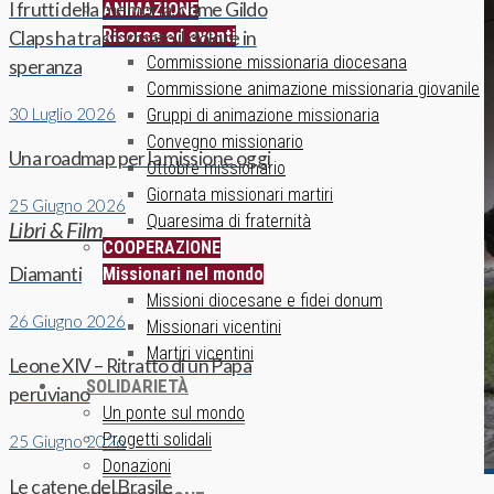
I frutti della memoria: come Gildo
ANIMAZIONE
Risorse ed eventi
Claps ha trasformato il dolore in
Commissione missionaria diocesana
speranza
Commissione animazione missionaria giovanile
30 Luglio 2026
Gruppi di animazione missionaria
Convegno missionario
Una roadmap per la missione oggi
Ottobre missionario
Giornata missionari martiri
25 Giugno 2026
Quaresima di fraternità
Libri & Film
COOPERAZIONE
Diamanti
Missionari nel mondo
Missioni diocesane e fidei donum
26 Giugno 2026
Missionari vicentini
Martiri vicentini
Leone XIV – Ritratto di un Papa
SOLIDARIETÀ
peruviano
Un ponte sul mondo
Progetti solidali
25 Giugno 2026
Donazioni
Le catene del Brasile