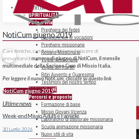
ATTIVITÀ
SPIRITUALITÀ
Fede e vita
Preghiera dei fedeli
NotiCum giugno 2019
ISCRIZIONE NEWSLETTER
Preghiere per le vocazioni
Preghiere missionarie
Care Amiche, cari Amici, abbiamo il piacere di
Rosario Missionario
presentarvi il
numero
di giugno di
NotiCum
, il mensile
Veglia missionaria
multimediale della Sezione Cum di Missio Italia.
Veglia dei martiri
Ritiri Avvento e Quaresima
Per leggere il nuovo NotiCum, cliccate su questo link
Testimoni del nostro tempo
FORMAZIONE
NotiCum giugno 2019
Percorsi e proposte
Ultime news
Formazione di base
Missio Giovani Vicenza
Week-end Missio Adulti e Famiglie
Laboratorio di pastorale missionaria
Scuola animazione missionaria
30 Luglio 2026
Nuovi stili di vita