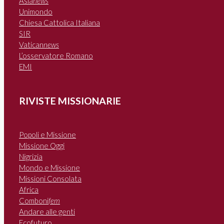
Asia
news
Unimondo
Chiesa Cattolica Italiana
SIR
Vatican
news
L’osservatore Romano
EMI
RIVISTE MISSIONARIE
Popoli e Missione
Missione Oggi
Nigrizia
Mondo e Missione
Missioni Consolata
Africa
Comboni
fem
Andare alle genti
Ecofuturo