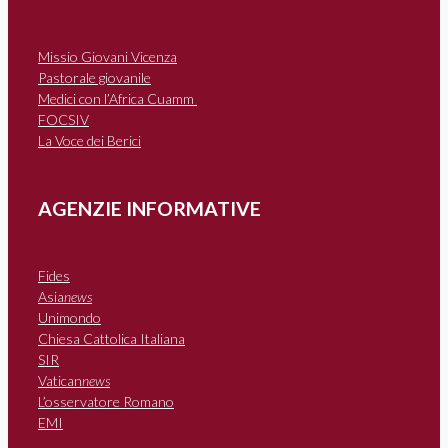
Missio Giovani Vicenza
Pastorale giovanile
Medici con l’Africa Cuamm
FOCSIV
La Voce dei Berici
AGENZIE INFORMATIVE
Fides
Asia
news
Unimondo
Chiesa Cattolica Italiana
SIR
Vatican
news
L’osservatore Romano
EMI