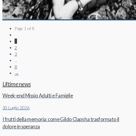
Page 1 of 8
1
2
3
...
8
→
Ultime news
Week-end Missio Adulti e Famiglie
30 Luglio 2026
I frutti della memoria: come Gildo Claps ha trasformato il
dolore in speranza