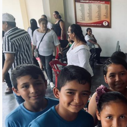
Donazioni
INFORMAZIONE
ISCRIZIONE NEWSLETTER
Archivio News
Lunedì della Missione
Archivio Audio
Archivio Chiesa Viva
Link CMD
CONTATTI