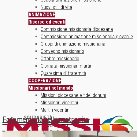
Nuovi stili di vita
ANIMAZIONE
Risorse ed eventi
Commissione missionaria diocesana
Commissione animazione missionaria giovanile
Gruppi di animazione missionaria
Convegno missionario
Ottobre missionario
Giornata missionari martiri
Quaresima di fraternità
COOPERAZIONE
Missionari nel mondo
Missioni diocesane e fidei donum
Missionari vicentini
Martiri vicentini
SOLIDARIETÀ
Fare memoria nella nostra vita
Un ponte sul mondo
Progetti solidali