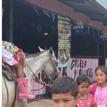
INFORMAZIONE
Archivio News
Lunedì della Missione
Archivio Audio
Archivio Chiesa Viva
Link CMD
CONTATTI