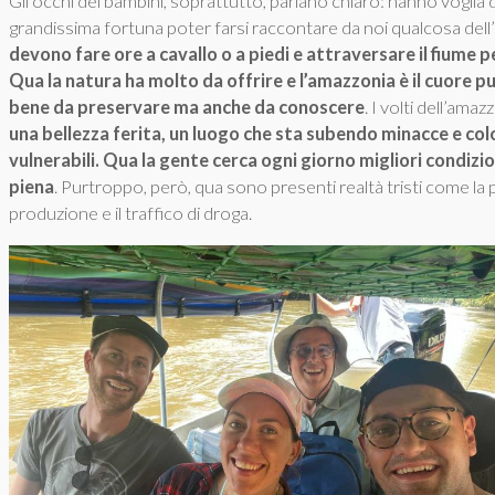
Gli occhi dei bambini, soprattutto, parlano chiaro: hanno voglia
grandissima fortuna poter farsi raccontare da noi qualcosa dell’I
devono fare ore a cavallo o a piedi e attraversare il fiume 
Qua la natura ha molto da offrire e l’amazzonia è il cuore p
bene da preservare ma anche da conoscere
. I volti dell’ama
una bellezza ferita, un luogo che sta subendo minacce e col
vulnerabili. Qua la gente cerca ogni giorno migliori condizio
piena
. Purtroppo, però, qua sono presenti realtà tristi come la 
produzione e il traffico di droga.