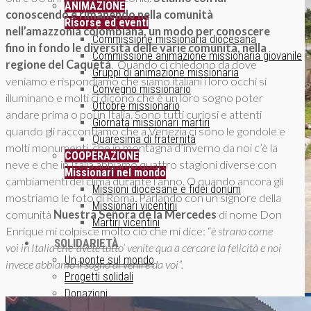
ANIMAZIONE
conoscendo e rimanendo nella comunità
Risorse ed eventi
nell’amazzonia colombiana, un modo per conoscere
Commissione missionaria diocesana
fino in fondo le diversit
à delle varie comunit
à, nella
Commissione animazione missionaria giovanile
regione del Caquetá
. Quando ci chiedono da dove
Gruppi di animazione missionaria
veniamo e rispondiamo che siamo italiani i loro occhi si
Convegno missionario
illuminano e molti ci dicono che è un loro sogno poter
Ottobre missionario
andare prima o poi in Italia. Sono tutti curiosi e attenti
Giornata missionari martiri
quando gli raccontiamo che a Venezia ci sono le gondole e
Quaresima di fraternità
molti monumenti, che in montagna d’inverno da noi c’è la
COOPERAZIONE
neve e che in Italia abbiamo quattro stagioni diverse con
Missionari nel mondo
cambiamenti del clima durante l’anno. O quando ancora gli
Missioni diocesane e fidei donum
mostriamo le foto di Roma. Parlando con un signore della
Missionari vicentini
comunità
Nuestra Señora de la Mercedes
di nome Don
Martiri vicentini
Enrique mi colpisce molto ciò che mi dice: “
è strano come
SOLIDARIETÀ
voi in Italia che ‘avete tutto’ venite qua a cercare la felicità e noi
Un ponte sul mondo
invece abbiamo il sogno di venire da voi”.
Progetti solidali
Donazioni