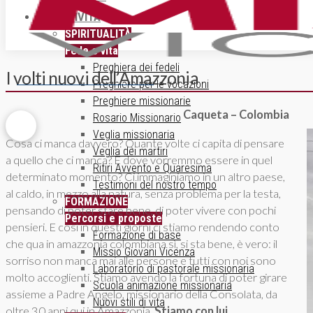
ATTIVITÀ
SPIRITUALITÀ
Fede e vita
Preghiera dei fedeli
I volti nuovi dell’Amazzonia
ISCRIZIONE NEWSLETTER
Preghiere per le vocazioni
Preghiere missionarie
Caqueta – Colombia
Rosario Missionario
Veglia missionaria
Cosa ci manca davvero? Quante volte ci capita di pensare
Veglia dei martiri
a quello che ci manca? E dove vorremmo essere in quel
Ritiri Avvento e Quaresima
determinato momento? Ci immaginiamo in un altro paese,
Testimoni del nostro tempo
al caldo, in mezzo alla natura, senza problema per la testa,
FORMAZIONE
pensando di poter stare bene, di poter vivere con pochi
Percorsi e proposte
pensieri. E così in questi giorni ci stiamo rendendo conto
Formazione di base
che qua in amazzonia colombiana sì, si sta bene, è vero: il
Missio Giovani Vicenza
sorriso non manca mai alle persone e tutti con noi sono
Laboratorio di pastorale missionaria
molto accoglienti. Stiamo avendo la fortuna di poter girare
Scuola animazione missionaria
assieme a Padre Angelo, missionario della Consolata, da
Nuovi stili di vita
oltre 30 anni qui in Amazzonia.
Stiamo con lui