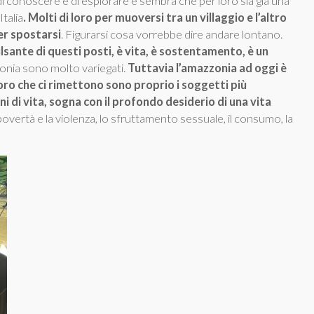
 di conoscere e di esplorare e sembra che per loro sia già una
talia
. Molti di loro per muoversi tra un villaggio e l’altro
per spostarsi
. Figurarsi cosa vorrebbe dire andare lontano.
ulsante di questi posti, è vita, è sostentamento, è un
zzonia sono molto variegati.
Tuttavia l’amazzonia ad oggi è
oro che ci rimettono sono proprio i soggetti più
ni di vita, sogna con il profondo desiderio di una vita
povertà e la violenza, lo sfruttamento sessuale, il consumo, la