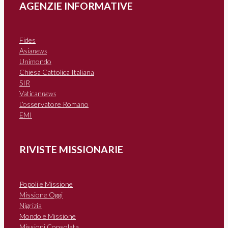
AGENZIE INFORMATIVE
Fides
Asia
news
Unimondo
Chiesa Cattolica Italiana
SIR
Vatican
news
L’osservatore Romano
EMI
RIVISTE MISSIONARIE
Popoli e Missione
Missione Oggi
Nigrizia
Mondo e Missione
Missioni Consolata