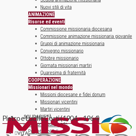
Nuovi stili di vita
ANIMAZIONE
Risorse ed eventi
Commissione missionaria diocesana
Commissione animazione missionaria giovanile
Gruppi di animazione missionaria
Convegno missionario
Ottobre missionario
Giornata missionari martiri
Quaresima di fraternità
COOPERAZIONE
Missionari nel mondo
Missioni diocesane e fidei donum
Missionari vicentini
Martiri vicentini
SOLIDARIETÀ
Pietro e Lucille Corti (1904 – 1964)
Un ponte sul mondo
Progetti solidali
VITA