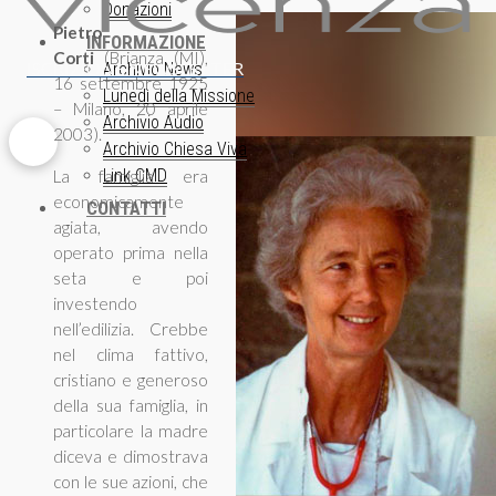
Donazioni
Pietro
INFORMAZIONE
Corti
(Brianza (MI),
ISCRIZIONE NEWSLETTER
Archivio News
16 settembre 1925
Lunedì della Missione
– Milano, 20 aprile
Archivio Audio
2003).
Archivio Chiesa Viva
Link CMD
La famiglia era
economicamente
CONTATTI
agiata, avendo
operato prima nella
seta e poi
investendo
nell’edilizia. Crebbe
nel clima fattivo,
cristiano e generoso
della sua famiglia, in
particolare la madre
diceva e dimostrava
con le sue azioni, che