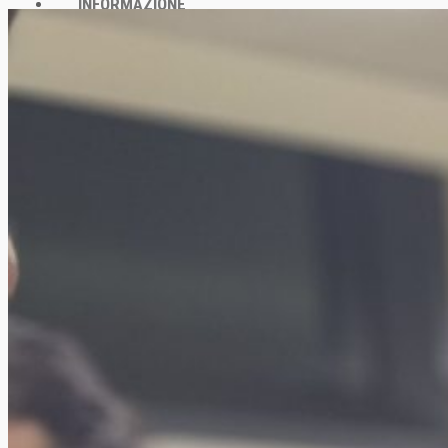
INFORMAZIONE
Archivio News
Lunedì della Missione
Archivio Audio
Archivio Chiesa Viva
Link CMD
CONTATTI