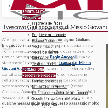
ATTIVITÀ
SPIRITUALITÀ
Fede e vita
Preghiera dei fedeli
Il vescovo Giuliano a casa di Missio Giovan
ISCRIZIONE NEWSLETTER
Preghiere per le vocazioni
Preghiere missionarie
Giorni dedicati alla missione per
monsignor Giuliano
Rosario Missionario
Brugnotto
, in partenza per il Brasile in occasione della
Veglia missionaria
nomina a vescovo ausiliare dell’arcidiocesi di Belém do
Veglia dei martiri
Parà del vicentino saveriano
Paolo Andreolli
. Ma c’è
Ritiri Avvento e Quaresima
stato anche il tempo di incontrare
i ragazzi di Missio
Testimoni del nostro tempo
Giovani Vicenza
in partenza per una esperienza estiva a
FORMAZIONE
contatto con il mondo della missione. In occasione
Percorsi e proposte
dell’ultimo incontro di formazione in cui sono state
Formazione di base
svelate anche le nuove mete per l’estate (
Brasile,
Missio Giovani Vicenza
Guatemala, Colombia, Thailandia, Bangladesh e Tanzania
), il
Laboratorio di pastorale missionaria
vescovo si è soffermato con i ragazzi per lasciare loro
Scuola animazione missionaria
qualche messaggio in vista di questo passaggio molto
Nuovi stili di vita