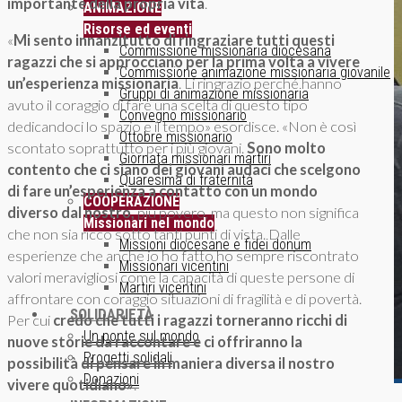
importante della propria vita
.
ANIMAZIONE
Risorse ed eventi
«
Mi sento innanzitutto di ringraziare tutti questi
Commissione missionaria diocesana
ragazzi che si approcciano per la prima volta a vivere
Commissione animazione missionaria giovanile
un’esperienza missionaria
. Li ringrazio perché hanno
Gruppi di animazione missionaria
avuto il coraggio di fare una scelta di questo tipo
Convegno missionario
dedicandoci lo spazio e il tempo» esordisce. «Non è così
Ottobre missionario
scontato soprattutto per i più giovani.
Sono molto
Giornata missionari martiri
contento che ci siano dei giovani audaci che scelgono
Quaresima di fraternità
di fare un’esperienza a contatto con un mondo
COOPERAZIONE
diverso dal nostro,
più povero, ma questo non significa
Missionari nel mondo
che non sia ricco sotto tanti punti di vista. Dalle
Missioni diocesane e fidei donum
esperienze che anche io ho fatto ho sempre riscontrato
Missionari vicentini
valori meravigliosi come la capacità di queste persone di
Martiri vicentini
affrontare con coraggio situazioni di fragilità e di povertà.
SOLIDARIETÀ
Per cui
credo che tutti i ragazzi torneranno ricchi di
Un ponte sul mondo
nuove storie da raccontare e ci offriranno la
Progetti solidali
possibilità di pensare in maniera diversa il nostro
Donazioni
vivere quotidiano»
.