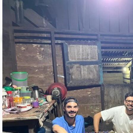
Donazioni
INFORMAZIONE
ISCRIZIONE NEWSLETTER
Archivio News
Lunedì della Missione
Archivio Audio
Archivio Chiesa Viva
Link CMD
CONTATTI