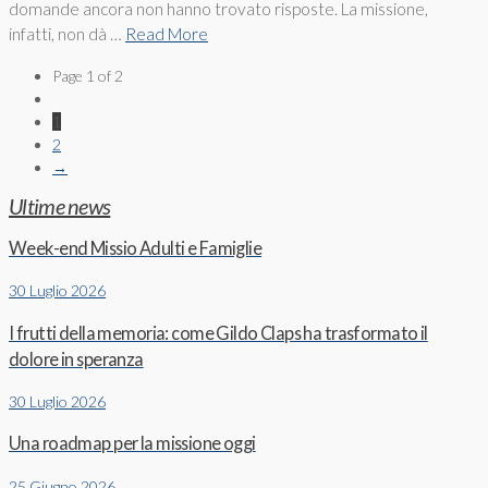
domande ancora non hanno trovato risposte. La missione,
infatti, non dà …
Read More
Page 1 of 2
1
2
→
Ultime news
Week-end Missio Adulti e Famiglie
30 Luglio 2026
I frutti della memoria: come Gildo Claps ha trasformato il
dolore in speranza
30 Luglio 2026
Una roadmap per la missione oggi
25 Giugno 2026