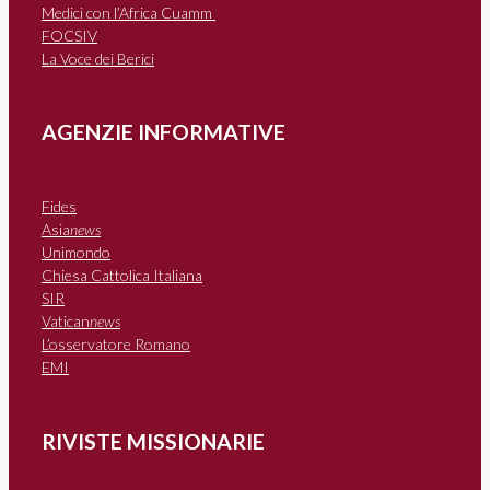
Medici con l’Africa Cuamm
FOCSIV
La Voce dei Berici
AGENZIE INFORMATIVE
Fides
Asia
news
Unimondo
Chiesa Cattolica Italiana
SIR
Vatican
news
L’osservatore Romano
EMI
RIVISTE MISSIONARIE