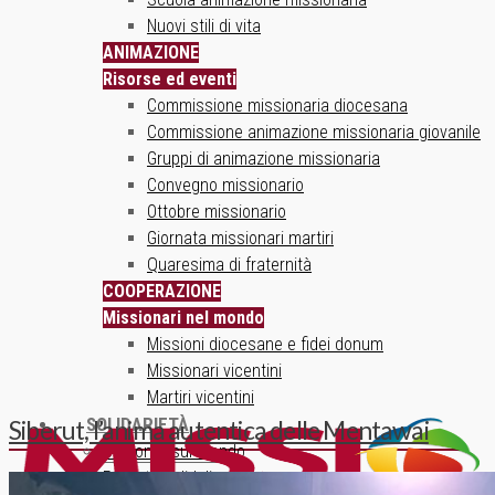
Nuovi stili di vita
ANIMAZIONE
Risorse ed eventi
Commissione missionaria diocesana
Commissione animazione missionaria giovanile
Gruppi di animazione missionaria
Convegno missionario
Ottobre missionario
Giornata missionari martiri
Quaresima di fraternità
COOPERAZIONE
Missionari nel mondo
Missioni diocesane e fidei donum
Missionari vicentini
Martiri vicentini
SOLIDARIETÀ
Siberut, l’anima autentica delle Mentawai
Un ponte sul mondo
Progetti solidali