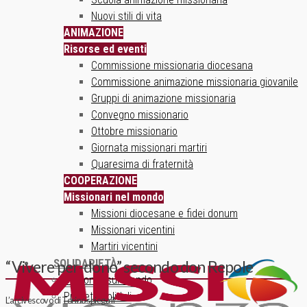
Nuovi stili di vita
ANIMAZIONE
Risorse ed eventi
Commissione missionaria diocesana
Commissione animazione missionaria giovanile
Gruppi di animazione missionaria
Convegno missionario
Ottobre missionario
Giornata missionari martiri
Quaresima di fraternità
COOPERAZIONE
Missionari nel mondo
Missioni diocesane e fidei donum
Missionari vicentini
Martiri vicentini
SOLIDARIETÀ
“Vivere per-dono” secondo don Repole
Un ponte sul mondo
Progetti solidali
L’arcivescovo di Torino spiega il