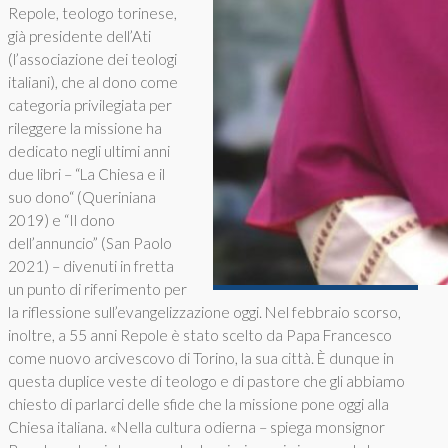
Repole, teologo torinese,
già presidente dell’Ati
(l’associazione dei teologi
italiani), che al dono come
categoria privilegiata per
rileggere la missione ha
dedicato negli ultimi anni
due libri – “La Chiesa e il
suo dono“ (Queriniana
2019) e “Il dono
dell’annuncio” (San Paolo
2021) – divenuti in fretta
un punto di riferimento per
la riflessione sull’evangelizzazione oggi. Nel febbraio scorso,
inoltre, a 55 anni Repole è stato scelto da Papa Francesco
come nuovo arcivescovo di Torino, la sua città. È dunque in
questa duplice veste di teologo e di pastore che gli abbiamo
chiesto di parlarci delle sfide che la missione pone oggi alla
Chiesa italiana. «Nella cultura odierna – spiega monsignor