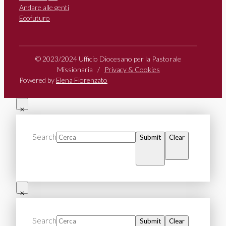
Andare alle genti
Ecofuturo
© 2023/2024 Ufficio Diocesano per la Pastorale
Missionaria /
Privacy & Cookies
Powered by
Elena Fiorenzato
Search
Submit
Clear
Search
Submit
Clear