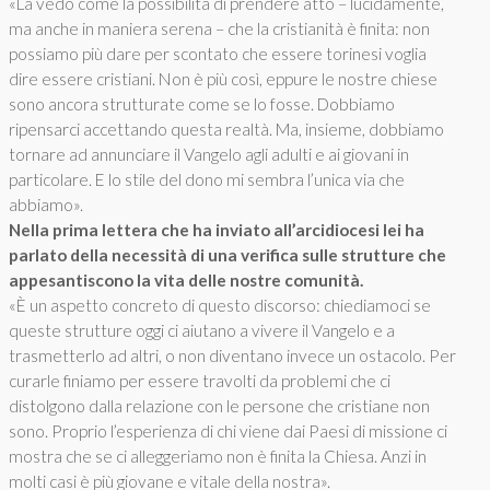
«La vedo come la possibilità di prendere atto – lucidamente,
ma anche in maniera serena – che la cristianità è finita: non
possiamo più dare per scontato che essere torinesi voglia
dire essere cristiani. Non è più così, eppure le nostre chiese
sono ancora strutturate come se lo fosse. Dobbiamo
ripensarci accettando questa realtà. Ma, insieme, dobbiamo
tornare ad annunciare il Vangelo agli adulti e ai giovani in
particolare. E lo stile del dono mi sembra l’unica via che
abbiamo».
Nella prima lettera che ha inviato all’arcidiocesi lei ha
parlato della necessità di una verifica sulle strutture che
appesantiscono la vita delle nostre comunità.
«È un aspetto concreto di questo discorso: chiediamoci se
queste strutture oggi ci aiutano a vivere il Vangelo e a
trasmetterlo ad altri, o non diventano invece un ostacolo. Per
curarle finiamo per essere travolti da problemi che ci
distolgono dalla relazione con le persone che cristiane non
sono. Proprio l’esperienza di chi viene dai Paesi di missione ci
mostra che se ci alleggeriamo non è finita la Chiesa. Anzi in
molti casi è più giovane e vitale della nostra».