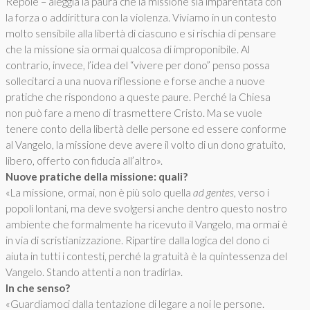
Repole – aleggia la paura che la missione sia imparentata con
la forza o addirittura con la violenza. Viviamo in un contesto
molto sensibile alla libertà di ciascuno e si rischia di pensare
che la missione sia ormai qualcosa di improponibile. Al
contrario, invece, l’idea del “vivere per dono” penso possa
sollecitarci a una nuova riflessione e forse anche a nuove
pratiche che rispondono a queste paure. Perché la Chiesa
non può fare a meno di trasmettere Cristo. Ma se vuole
tenere conto della libertà delle persone ed essere conforme
al Vangelo, la missione deve avere il volto di un dono gratuito,
libero, offerto con fiducia all’altro».
Nuove pratiche della missione: quali?
«La missione, ormai, non è più solo quella
ad gentes
, verso i
popoli lontani, ma deve svolgersi anche dentro questo nostro
ambiente che formalmente ha ricevuto il Vangelo, ma ormai è
in via di scristianizzazione. Ripartire dalla logica del dono ci
aiuta in tutti i contesti, perché la gratuità è la quintessenza del
Vangelo. Stando attenti a non tradirla».
In che senso?
«Guardiamoci dalla tentazione di legare a noi le persone.