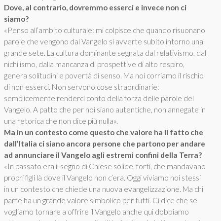
Dove, al contrario, dovremmo esserci e invece non ci
siamo?
«Penso all’ambito culturale: mi colpisce che quando risuonano
parole che vengono dal Vangelo si avverte subito intorno una
grande sete. La cultura dominante segnata dal relativismo, dal
nichilismo, dalla mancanza di prospettive di alto respiro,
genera solitudini e povertà di senso. Ma noi corriamo il rischio
di non esserci. Non servono cose straordinarie:
semplicemente renderci conto della forza delle parole del
Vangelo. A patto che per noi siano autentiche, non annegate in
una retorica che non dice più nulla».
Ma in un contesto come questo che valore ha il fatto che
dall’Italia ci siano ancora persone che partono per andare
ad annunciare il Vangelo agli estremi confini della Terra?
«In passato era il segno di Chiese solide, forti, che mandavano
propri figli là dove il Vangelo non c’era. Oggi viviamo noi stessi
in un contesto che chiede una nuova evangelizzazione. Ma chi
parte ha un grande valore simbolico per tutti. Ci dice che se
vogliamo tornare a offrire il Vangelo anche qui dobbiamo