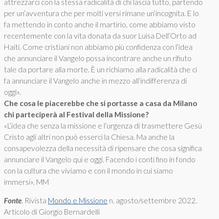
attrezzarci con la stessa radicalità di chi lascia tutto, partendo
per un’avventura che per molti versi rimane un’incognita. E lo
fa mettendo in conto anche il martirio, come abbiamo visto
recentemente con la vita donata da suor Luisa Dell’Or­to ad
Haiti. Come cristiani non abbiamo più confidenza con l’idea
che annunciare il Vangelo possa incontrare anche un rifiuto
tale da portare alla morte. È un richiamo alla radicalità che ci
fa annunciare il Vangelo anche in mezzo all’indifferenza di
oggi».
Che cosa le piacerebbe che si portasse a casa da Milano
chi parteciperà al Festival della Missione?
«L’idea che senza la missione e l’urgenza di trasmettere Gesù
Cristo agli altri non può esserci la Chiesa. Ma anche la
consapevolezza della necessità di ripensare che cosa significa
annunciare il Vangelo qui e oggi. Facendo i conti fino in fondo
con la cultura che viviamo e con il mondo in cui siamo
immersi». MM
Fonte
. Rivista
Mondo e Missione
n. agosto/settembre 2022.
Articolo di Giorgio Bernardelli