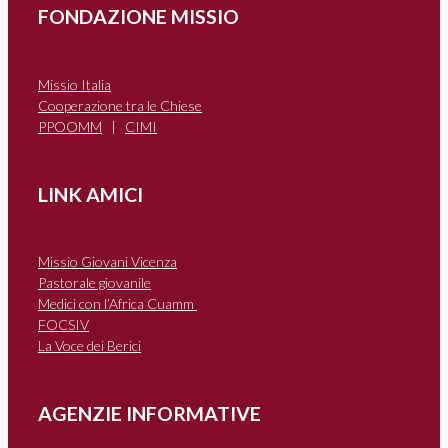
FONDAZIONE MISSIO
Missio Italia
Cooperazione tra le Chiese
PPOOMM
|
CIMI
LINK AMICI
Missio Giovani Vicenza
Pastorale giovanile
Medici con l’Africa Cuamm
FOCSIV
La Voce dei Berici
AGENZIE INFORMATIVE