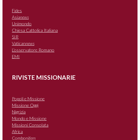
Fides
Asia
news
Unimondo
Chiesa Cattolica Italiana
SIR
Vatican
news
L’osservatore Romano
EMI
RIVISTE MISSIONARIE
Popoli e Missione
Missione Oggi
Nigrizia
Mondo e Missione
Missioni Consolata
Africa
Comboni
fem