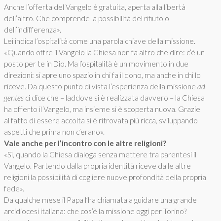
Anche l’offerta del Vangelo è gratuita, aperta alla libertà
dell’altro. Che comprende la possibilità del rifiuto o
dell’indifferenza».
Lei indica l’ospitalità come una parola chiave della missione.
«Quando offre il Vangelo la Chiesa non fa altro che dire: c’è un
posto per te in Dio. Ma l’ospitalità è un movimento in due
direzioni: si apre uno spazio in chi fa il dono, ma anche in chi lo
riceve. Da questo punto di vista l’esperienza della missione
ad
gentes
ci dice che – laddove si è realizzata davvero – la Chiesa
ha offerto il Vangelo, ma insieme si è scoperta nuova. Grazie
al fatto di essere accolta si è ritrovata più ricca, sviluppando
aspetti che prima non c’erano».
Vale anche per l’incontro con le altre religioni?
«Sì, quando la Chiesa dialoga senza mettere tra parentesi il
Vangelo. Partendo dalla propria identità riceve dalle altre
religioni la possibilità di cogliere nuove profondità della propria
fede».
Da qualche mese il Papa l’ha chiamata a guidare una grande
arcidiocesi italiana: che cos’è la missione oggi per Torino?