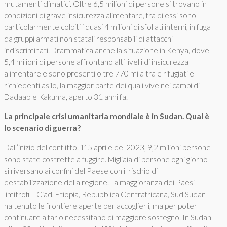
mutamenti climatici. Oltre 6,5 milioni di persone si trovano in
condizioni di grave insicurezza alimentare, fra di essi sono
particolarmente colpiti i quasi 4 milioni di sfollati interni, in fuga
da gruppi armati non statali responsabili di attacchi
indiscriminati. Drammatica anche la situazione in Kenya, dove
5,4 milioni di persone affrontano alti livelli di insicurezza
alimentare e sono presenti oltre 770 mila tra e rifugiati e
richiedenti asilo, la maggior parte dei quali vive nei campi di
Dadaab e Kakuma, aperto 31 anni fa.
La principale crisi umanitaria mondiale
è in Sudan. Qual è
lo scenario di guerra?
Dall’inizio del conflitto. il15 aprile del 2023, 9,2 milioni persone
sono state costrette a fuggire. Migliaia di persone ogni giorno
si riversano ai confini del Paese con il rischio di
destabilizzazione della regione. La maggioranza dei Paesi
limitrofi – Ciad, Etiopia, Repubblica Centrafricana, Sud Sudan –
ha tenuto le frontiere aperte per accoglierli, ma per poter
continuare a farlo necessitano di maggiore sostegno. In Sudan