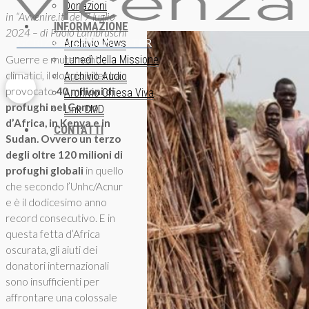
Donazioni
in “Avvenire.it” del 7 luglio
INFORMAZIONE
2024 – di Paolo Lambruschi
ISCRIZIONE NEWSLETTER
Archivio News
Guerre e mutamenti
Lunedì della Missione
climatici, il doppio killer ha
Archivio Audio
provocato
40 milioni di
Archivio Chiesa Viva
profughi nel Corno
Link CMD
d’Africa, in Kenya e in
CONTATTI
Sudan. Ovvero un terzo
degli oltre 120 milioni di
profughi globali
in quello
che secondo l’Unhc/Acnur
e è il dodicesimo anno
record consecutivo. E in
questa fetta d’Africa
oscurata, gli aiuti dei
donatori internazionali
sono insufficienti per
affrontare una colossale