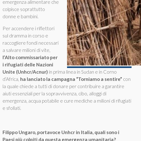
emergenza alimentare che
colpisce soprattutto
donne e bambini.
Per accendere i riflettori
sul dramma in corso e
raccogliere fondi necessari
a salvare milioni di vite,
l’Alto commissariato per
i rifugiati delle Nazioni
Unite (Unhcr/Acnur)
in prima linea in Sudan e in Corno
d’Africa,
ha lanciato la campagna “Torniamo a sentire”
con
la quale chiede a tutti di donare per contribuire a garantire
aiuti essenziali per la sopravvivenza, cibo, alloggi di
emergenza, acqua potabile e cure mediche a milioni di rifugiati
e sfollati.
Filippo Ungaro, portavoce Unhcr in Italia, quali sono i
Paesi più colpiti da questa emergenza umanitaria?