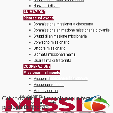
Nuovi stili di vita
ANIMAZIONE
Risorse ed eventi
Commissione missionaria diocesana
Commissione animazione missionaria giovanile
Gruppi di animazione missionaria
Convegno missionario
Ottobre missionario
Giornata missionari martiri
Quaresima di fraternità
COOPERAZIONE
Missionari nel mondo
Missioni diocesane e fidei donum
Missionari vicentini
Martiri vicentini
SOLIDARIETÀ
Corno d’Africa, la trappola per un terzo dei
Un ponte sul mondo
profughi del mondo
Progetti solidali