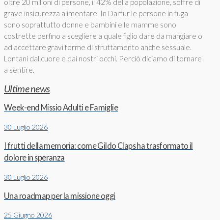
oltre 20 milioni di persone, il 42% della popolazione, soffre di
grave insicurezza alimentare. In Darfur le persone in fuga
sono soprattutto donne e bambini e le mamme sono
costrette perfino a scegliere a quale figlio dare da mangiare o
ad accettare gravi forme di sfruttamento anche sessuale.
Lontani dal cuore e dai nostri occhi. Perciò diciamo di tornare
a sentire.
Ultime news
Week-end Missio Adulti e Famiglie
30 Luglio 2026
I frutti della memoria: come Gildo Claps ha trasformato il
dolore in speranza
30 Luglio 2026
Una roadmap per la missione oggi
25 Giugno 2026