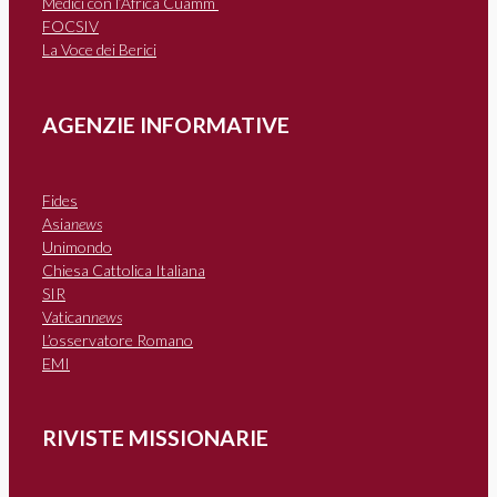
Medici con l’Africa Cuamm
FOCSIV
La Voce dei Berici
AGENZIE INFORMATIVE
Fides
Asia
news
Unimondo
Chiesa Cattolica Italiana
SIR
Vatican
news
L’osservatore Romano
EMI
RIVISTE MISSIONARIE