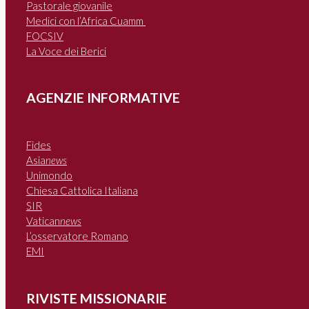
Pastorale giovanile
Medici con l’Africa Cuamm
FOCSIV
La Voce dei Berici
AGENZIE INFORMATIVE
Fides
Asia
news
Unimondo
Chiesa Cattolica Italiana
SIR
Vatican
news
L’osservatore Romano
EMI
RIVISTE MISSIONARIE