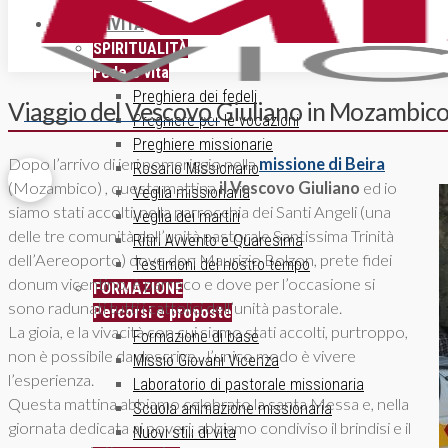
ATTIVITÀ
SPIRITUALITÀ
Fede e vita
Preghiera dei fedeli
Viaggio del Vescovo Giuliano in Mozambic
ISCRIZIONE NEWSLETTER
Preghiere per le vocazioni
Preghiere missionarie
Dopo l’arrivo di ieri pomeriggio nella
missione di Beira
Rosario Missionario
(Mozambico) , questa mattina
il Vescovo Giuliano
ed io
Veglia missionaria
siamo stati accolti, nella parrocchia dei Santi Angeli (una
Veglia dei martiri
delle tre comunità dell’unità pastorale Santissima Trinità
Ritiri Avvento e Quaresima
dell’Aereoporto) dove don Maurizio Bolzon, prete fidei
Testimoni del nostro tempo
donum vicentino, è parroco e dove per l’occasione si
FORMAZIONE
sono radunati tutti i cattolici dell’unità pastorale.
Percorsi e proposte
La gioia, e la vivacità con cui siamo stati accolti, purtroppo,
Formazione di base
non è possibile da descrive…l’unico modo è vivere
Missio Giovani Vicenza
l’esperienza.
Laboratorio di pastorale missionaria
Questa mattina abbiamo celebrato la santa Messa e, nella
Scuola animazione missionaria
giornata dedicata ai poveri, abbiamo condiviso il brindisi e il
Nuovi stili di vita