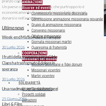
pranzo con i più poveri.
ANIMAZIONE
Un paese considerato povero, che purtroppo lo è
Risorse ed eventi
economicamente, è capace di essere il più ricco nel
Commissione missionaria diocesana
donarsi e nell’accogliere.
Commissione animazione missionaria giovanile
Gruppi di animazione missionaria
Ultime news
Convegno missionario
Ottobre missionario
Week-end Missio Adulti e Famiglie
Giornata missionari martiri
30 Luglio 2026
Quaresima di fraternità
COOPERAZIONE
I frutti della memoria: come Gildo
Missionari nel mondo
Claps ha trasformato il dolore in
Missioni diocesane e fidei donum
speranza
Missionari vicentini
Martiri vicentini
30 Luglio 2026
SOLIDARIETÀ
Una roadmap per la missione oggi
Un ponte sul mondo
Progetti solidali
25 Giugno 2026
Donazioni
Libri & Film