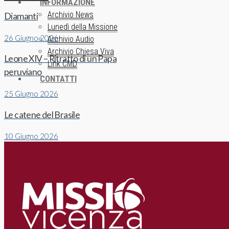
INFORMAZIONE
Archivio News
Diamanti
Lunedì della Missione
26 Giugno 2026
Archivio Audio
Archivio Chiesa Viva
Leone XIV – Ritratto di un Papa
Link CMD
peruviano
CONTATTI
25 Giugno 2026
Le catene del Brasile
10 Giugno 2026