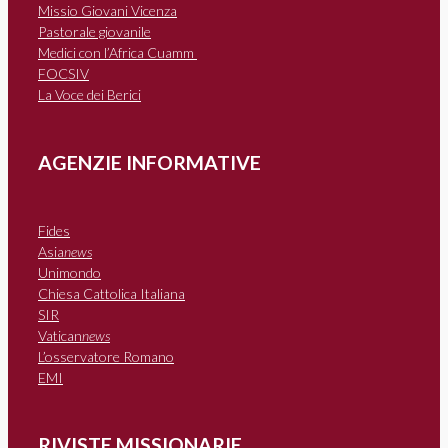
Missio Giovani Vicenza
Pastorale giovanile
Medici con l’Africa Cuamm
FOCSIV
La Voce dei Berici
AGENZIE INFORMATIVE
Fides
Asia
news
Unimondo
Chiesa Cattolica Italiana
SIR
Vatican
news
L’osservatore Romano
EMI
RIVISTE MISSIONARIE