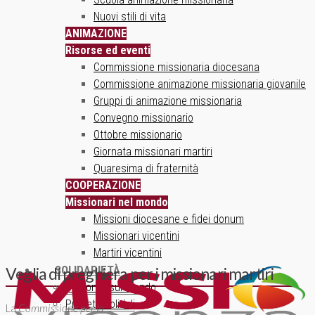
Nuovi stili di vita
ANIMAZIONE
Risorse ed eventi
Commissione missionaria diocesana
Commissione animazione missionaria giovanile
Gruppi di animazione missionaria
Convegno missionario
Ottobre missionario
Giornata missionari martiri
Quaresima di fraternità
COOPERAZIONE
Missionari nel mondo
Missioni diocesane e fidei donum
Missionari vicentini
Martiri vicentini
SOLIDARIETÀ
Veglia di preghiera per i missionari martiri
Un ponte sul mondo
Progetti solidali
La
Commissione per la