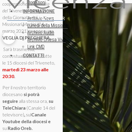
Donazioni
cooperazione missionaria
del Triveneto
, alla Vigilia
INFORMAZIONE
della Giornata dei
ISCRIZIONE NEWSLETTER
Archivio News
Missionari Martiri (24
Lunedì della Missione
marzo 2021) propone una
Archivio Audio
VEGLIA DI PREGHIERA.
Archivio Chiesa Viva
Link CMD
Sarà trasmessa,
CONTATTI
contestualmente
in tutte
le 15 diocesi del Triveneto,
martedì 23 marzo alle
20:30
.
Per il nostro territorio
diocesano
si potrà
seguire
alla stessa ora,
su
TeleChiara
(Canale 14 del
televisore)
,
sul
Canale
Youtube della diocesi e
su
Radio Oreb.