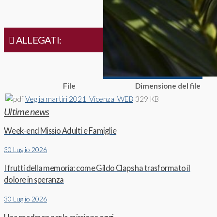
ALLEGATI:
File
Dimensione del file
Veglia martiri 2021_Vicenza_WEB
329 KB
Ultime news
Week-end Missio Adulti e Famiglie
30 Luglio 2026
I frutti della memoria: come Gildo Claps ha trasformato il
dolore in speranza
30 Luglio 2026