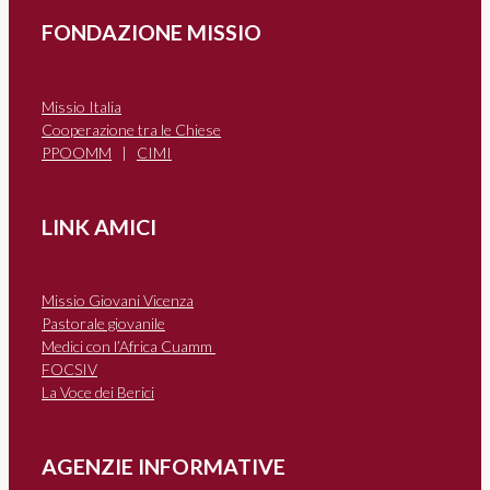
FONDAZIONE MISSIO
Missio Italia
Cooperazione tra le Chiese
PPOOMM
|
CIMI
LINK AMICI
Missio Giovani Vicenza
Pastorale giovanile
Medici con l’Africa Cuamm
FOCSIV
La Voce dei Berici
AGENZIE INFORMATIVE