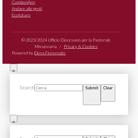
Comboni
fem
Andare alle genti
Ecofuturo
© 2023/2024 Ufficio Diocesano per la Pastorale
Missionaria /
Privacy & Cookies
Powered by
Elena Fiorenzato
Search
Submit
Clear