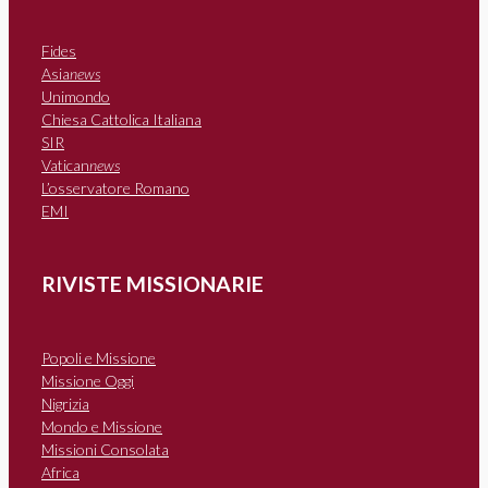
Fides
Asia
news
Unimondo
Chiesa Cattolica Italiana
SIR
Vatican
news
L’osservatore Romano
EMI
RIVISTE MISSIONARIE
Popoli e Missione
Missione Oggi
Nigrizia
Mondo e Missione
Missioni Consolata
Africa