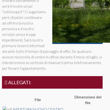
trovarci certamente ci
avrà trovato un po’
“sottosopra”! Ci auguriamo
però di poter continuare
ad offrirvi la nostra
presenza e il nostro
servizio senza troppi
impedimenti. Sarà nostra
premura tenervi informati
durante tutto il tempo di passaggio di uffici. Se qualcuno
avesse necessità di venire in ufficio durante il mese di luglio, vi
chiederemmo la cortesia di chiamarci prima telefonicamente,
per fissare l’appuntamento.
ALLEGATI:
Dimensione del
File
file
APERTURA NUOVO CENTRO