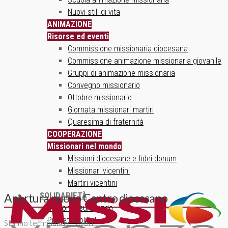
Nuovi stili di vita
ANIMAZIONE
Risorse ed eventi
Commissione missionaria diocesana
Commissione animazione missionaria giovanile
Gruppi di animazione missionaria
Convegno missionario
Ottobre missionario
Giornata missionari martiri
Quaresima di fraternità
COOPERAZIONE
Missionari nel mondo
Missioni diocesane e fidei donum
Missionari vicentini
Martiri vicentini
SOLIDARIETÀ
Apertura nuovo Centro diocesano
Un ponte sul mondo
Progetti solidali
Stanno terminando i lavori