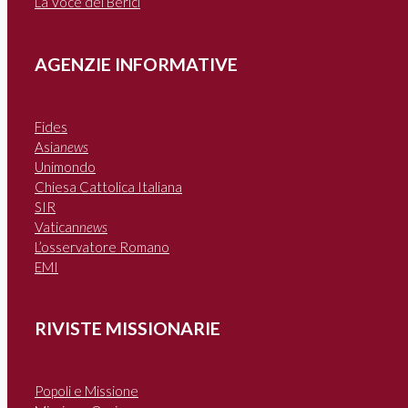
La Voce dei Berici
AGENZIE INFORMATIVE
Fides
Asia
news
Unimondo
Chiesa Cattolica Italiana
SIR
Vatican
news
L’osservatore Romano
EMI
RIVISTE MISSIONARIE
Popoli e Missione