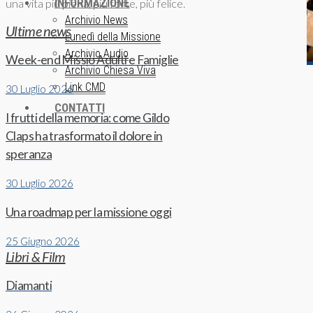
INFORMAZIONE
una vita più piena, più forte, più felice.
Archivio News
Ultime news
Lunedì della Missione
Archivio Audio
Week-end Missio Adulti e Famiglie
Archivio Chiesa Viva
Link CMD
30 Luglio 2026
CONTATTI
I frutti della memoria: come Gildo
Claps ha trasformato il dolore in
speranza
30 Luglio 2026
Una roadmap per la missione oggi
25 Giugno 2026
Libri & Film
Diamanti