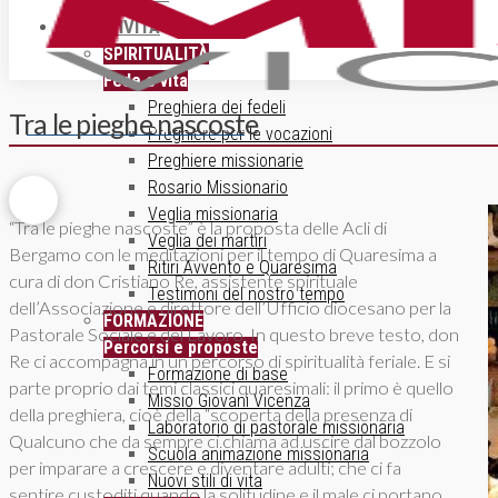
ATTIVITÀ
SPIRITUALITÀ
Fede e vita
Preghiera dei fedeli
Tra le pieghe nascoste
ISCRIZIONE NEWSLETTER
Preghiere per le vocazioni
Preghiere missionarie
Rosario Missionario
Veglia missionaria
“Tra le pieghe nascoste” è la proposta delle Acli di
Veglia dei martiri
Bergamo con le meditazioni per il tempo di Quaresima a
Ritiri Avvento e Quaresima
cura di don Cristiano Re, assistente spirituale
Testimoni del nostro tempo
dell’Associazione e direttore dell’Ufficio diocesano per la
FORMAZIONE
Pastorale Sociale e del Lavoro. In questo breve testo, don
Percorsi e proposte
Re ci accompagna in un percorso di spiritualità feriale. E si
Formazione di base
parte proprio dai temi classici quaresimali: il primo è quello
Missio Giovani Vicenza
della preghiera, cioè della “scoperta della presenza di
Laboratorio di pastorale missionaria
Qualcuno che da sempre ci chiama ad uscire dal bozzolo
Scuola animazione missionaria
per imparare a crescere e diventare adulti; che ci fa
Nuovi stili di vita
sentire custoditi quando la solitudine e il male ci portano