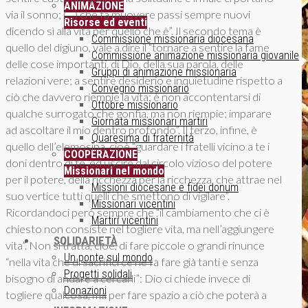
ANIMAZIONE
via il sonno; (…) che fa muovere passi sempre nuovi
Risorse ed eventi
dicendo sì alla vita per quello che è”. Il secondo tema è
Commissione missionaria diocesana
quello del digiuno, vale a dire il “tornare a sentire la fame
Commissione animazione missionaria giovanile
delle cose importanti, di Dio, della sua parola, delle
Gruppi di animazione missionaria
relazioni vere; a sentire desiderio e inquietudine rispetto a
Convegno missionario
ciò che davvero riempie la vita; è non accontentarsi di
Ottobre missionario
qualche surrogato che gonfia, ma non riempie; imparare
Giornata missionari martiri
ad ascoltare il mio dentro profondo”. Il terzo, infine, è
Quaresima di fraternità
quello dell’elemosina, cioè “guardare i fratelli vicino a te i
COOPERAZIONE
doni dentro di te, ed uscire dal circolo vizioso del potere
Missionari nel mondo
per il potere, della ricchezza per la ricchezza, che attrae nel
Missioni diocesane e fidei donum
suo vertice tutti quelli che smettono di vigilare”.
Missionari vicentini
Ricordandoci però sempre che “il cambiamento che ci è
Martiri vicentini
chiesto non consiste nel togliere vita, ma nell’aggiungere
SOLIDARIETÀ
vita”. Non si tratta, cioè, di fare piccole o grandi rinunce
Un ponte sul mondo
“nella vita che di sacrifici ce ne fa fare già tanti e senza
Progetti solidali
bisogno di andare a cercarli”: Dio ci chiede invece di
Donazioni
togliere qualcosa, ma per fare spazio a ciò che poterà a