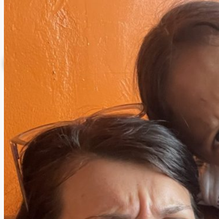
Donazioni
INFORMAZIONE
ISCRIZIONE NEWSLETTER
Archivio News
Lunedì della Missione
Archivio Audio
Archivio Chiesa Viva
Link CMD
CONTATTI