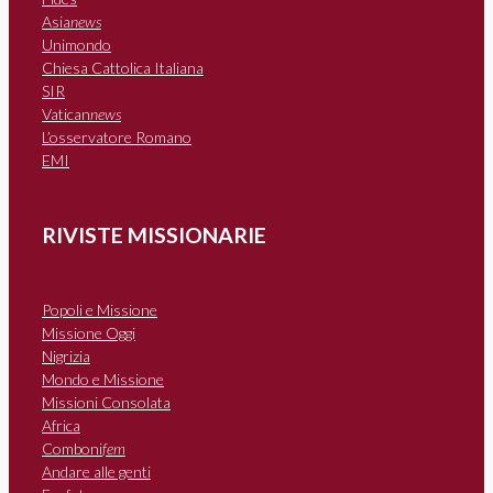
Asia
news
Unimondo
Chiesa Cattolica Italiana
SIR
Vatican
news
L’osservatore Romano
EMI
RIVISTE MISSIONARIE
Popoli e Missione
Missione Oggi
Nigrizia
Mondo e Missione
Missioni Consolata
Africa
Comboni
fem
Andare alle genti