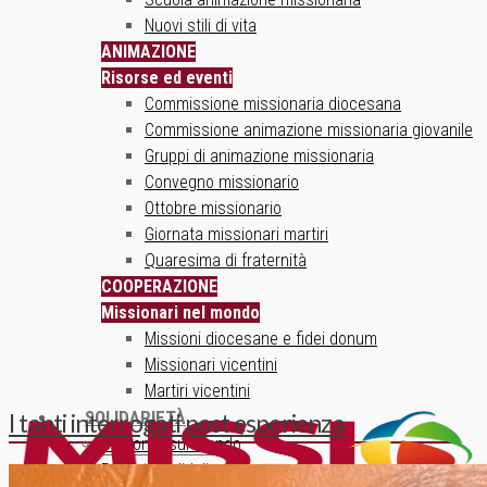
Nuovi stili di vita
ANIMAZIONE
Risorse ed eventi
Commissione missionaria diocesana
Commissione animazione missionaria giovanile
Gruppi di animazione missionaria
Convegno missionario
Ottobre missionario
Giornata missionari martiri
Quaresima di fraternità
COOPERAZIONE
Missionari nel mondo
Missioni diocesane e fidei donum
Missionari vicentini
Martiri vicentini
SOLIDARIETÀ
I tanti interrogati post esperienza
Un ponte sul mondo
Progetti solidali