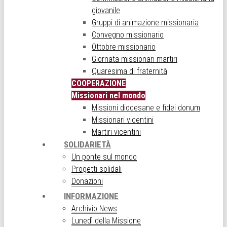
giovanile
Gruppi di animazione missionaria
Convegno missionario
Ottobre missionario
Giornata missionari martiri
Quaresima di fraternità
COOPERAZIONE
Missionari nel mondo
Missioni diocesane e fidei donum
Missionari vicentini
Martiri vicentini
SOLIDARIETÀ
Un ponte sul mondo
Progetti solidali
Donazioni
INFORMAZIONE
Archivio News
Lunedì della Missione