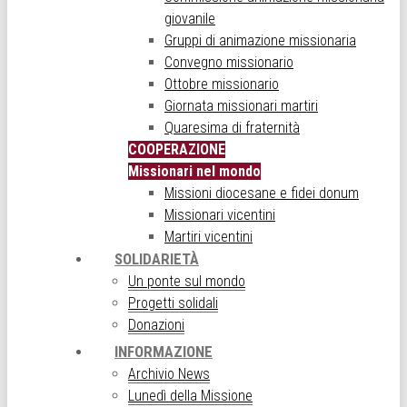
giovanile
Gruppi di animazione missionaria
Convegno missionario
Ottobre missionario
Giornata missionari martiri
Quaresima di fraternità
COOPERAZIONE
Missionari nel mondo
Missioni diocesane e fidei donum
Missionari vicentini
Martiri vicentini
SOLIDARIETÀ
Un ponte sul mondo
Progetti solidali
Donazioni
INFORMAZIONE
Archivio News
Lunedì della Missione