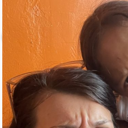
Donazioni
INFORMAZIONE
ISCRIZIONE NEWSLETTER
Archivio News
Lunedì della Missione
Archivio Audio
Archivio Chiesa Viva
Link CMD
CONTATTI