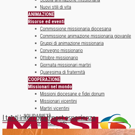
Nuovi stili di vita
ANIMAZIONE
Risorse ed eventi
Commissione missionaria diocesana
Commissione animazione missionaria giovanile
Gruppi di animazione missionaria
Convegno missionario
Ottobre missionario
Giornata missionari martiri
Quaresima di fraternità
COOPERAZIONE
Missionari nel mondo
Missioni diocesane e fidei donum
Missionari vicentini
Martiri vicentini
SOLIDARIETÀ
I tanti interrogati post esperienza
Un ponte sul mondo
Progetti solidali