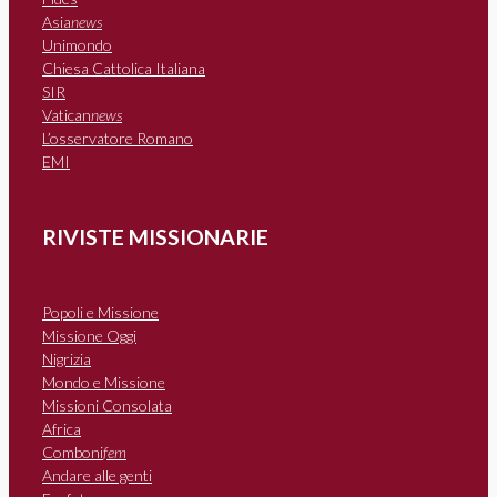
Asia
news
Unimondo
Chiesa Cattolica Italiana
SIR
Vatican
news
L’osservatore Romano
EMI
RIVISTE MISSIONARIE
Popoli e Missione
Missione Oggi
Nigrizia
Mondo e Missione
Missioni Consolata
Africa
Comboni
fem
Andare alle genti