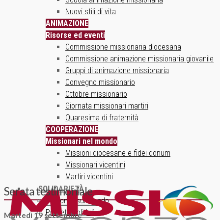
Nuovi stili di vita
ANIMAZIONE
Risorse ed eventi
Commissione missionaria diocesana
Commissione animazione missionaria giovanile
Gruppi di animazione missionaria
Convegno missionario
Ottobre missionario
Giornata missionari martiri
Quaresima di fraternità
COOPERAZIONE
Missionari nel mondo
Missioni diocesane e fidei donum
Missionari vicentini
Martiri vicentini
SOLIDARIETÀ
Serata testimoniale
Un ponte sul mondo
Progetti solidali
Martedì 19 settembre