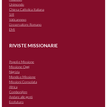
Unimondo
Chiesa Cattolica Italiana
SIR
Vatican
news
L’osservatore Romano
EMI
RIVISTE MISSIONARIE
Popoli e Missione
Missione Oggi
Nigrizia
Mondo e Missione
Missioni Consolata
Africa
Comboni
fem
Andare alle genti
Ecofuturo