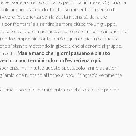
nuove persone a stretto contatto per circa un mese. Ognuno ha
facile andare d’accordo. Io stesso mi sento un senso di
vivere l’esperienza con la giusta intensità, dall’altro
coltà, a confrontarsi e a sentirsi sempre più come un gruppo.
tale da aiutarci a vicenda. Alcune volte mi sento in bilico tra
Mi rendo sempre più conto però di quanto sia unica questa
che si stanno mettendo in gioco e che si aprono al gruppo,
onfronto.
Man a mano che i giorni passano e più sto
entura non termini solo con l’esperienza qui.
esperienza ma, in tutto questo spettacolo fanno da attori
li amici che ruotano attorno a loro. Li ringrazio veramente
temala, so solo che mi è entrato nel cuore e che per me