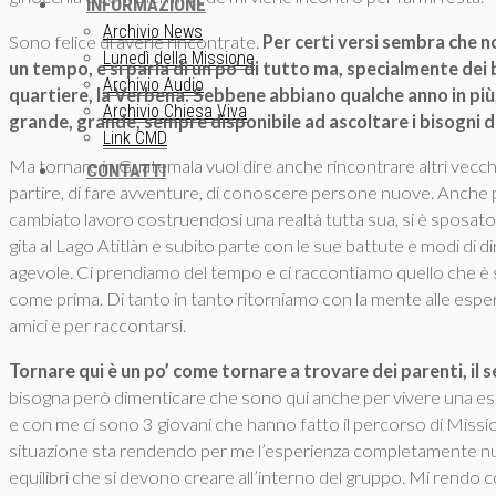
INFORMAZIONE
Archivio News
Sono felice di averle rincontrate.
Per certi versi sembra che no
Lunedì della Missione
un tempo, e si parla di un po’ di tutto ma, specialmente dei
Archivio Audio
quartiere, la Verbena. Sebbene abbiano qualche anno in più
Archivio Chiesa Viva
grande, grande, sempre disponibile ad ascoltare i bisogni d
Link CMD
Ma tornare in Guatemala vuol dire anche rincontrare altri vecchi
CONTATTI
partire, di fare avventure, di conoscere persone nuove. Anche p
cambiato lavoro costruendosi una realtà tutta sua, si è sposato
gita al Lago Atitlàn e subito parte con le sue battute e modi di d
agevole. Ci prendiamo del tempo e ci raccontiamo quello che è s
come prima. Di tanto in tanto ritorniamo con la mente alle esper
amici e per raccontarsi.
Tornare qui è un po’ come tornare a trovare dei parenti, il
bisogna però dimenticare che sono qui anche per vivere una es
e con me ci sono 3 giovani che hanno fatto il percorso di Miss
situazione sta rendendo per me l’esperienza completamente nuov
equilibri che si devono creare all’interno del gruppo. Mi rendo c