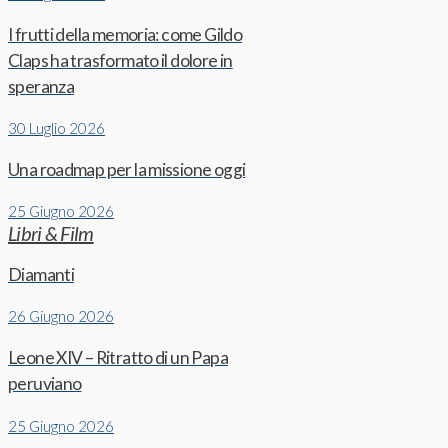
I frutti della memoria: come Gildo
Claps ha trasformato il dolore in
speranza
30 Luglio 2026
Una roadmap per la missione oggi
25 Giugno 2026
Libri & Film
Diamanti
26 Giugno 2026
Leone XIV – Ritratto di un Papa
peruviano
25 Giugno 2026