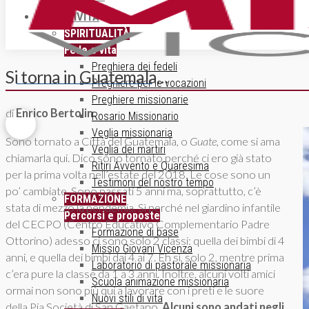
ATTIVITÀ
SPIRITUALITÀ
Fede e vita
Preghiera dei fedeli
Si torna in Guatemala…
ISCRIZIONE NEWSLETTER
Preghiere per le vocazioni
Preghiere missionarie
di
Enrico Bertolin.
Rosario Missionario
Veglia missionaria
Sono tornato a Città del Guatemala, o
Guate,
come si ama
Veglia dei martiri
chiamarla qui. Dico sono tornato perché ci ero già stato
Ritiri Avvento e Quaresima
per la prima volta nell’estate del 2018. Le cose sono un
Testimoni del nostro tempo
po’ cambiate. Sono passati 5 anni ma, soprattutto, c’è
FORMAZIONE
stata di mezzo la pendemia. Sì perché nel giardino infantile
Percorsi e proposte
del CECPO (Centro Educativo Complementario Padre
Formazione di base
Ottorino) adesso ci sono solo 2 classi: quella dei bimbi di 4
Missio Giovani Vicenza
anni, e quella dei bimbi dai 4 ai 7. Eh sì, solo 2, mentre prima
Laboratorio di pastorale missionaria
c’era pure la classe da 1 a 3 anni. Inoltre, alcuni volti amici
Scuola animazione missionaria
ormai non sono più qui a lavorare con i preti e le suore
Nuovi stili di vita
della Pia Società di San Gaetano.
Alcuni sono andati negli