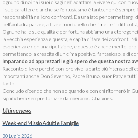
ognuno di noi ha i suoi disagi nell’ adattarsi a vivere qui con 
il suo carattere e anche se l’entusiasmo è tanto, non è sempre 
responsabilità nei loro confronti. Da una lato per permettergli di 
nell’aiutarli a parlare, a tirare fuori quello che li mette in diffi
Ognuno ha le sue qualità e per fortuna abbiamo una eterogeneità 
la vecchia esperienza e questa, e capita di fare dei confronti. 
esperienza e non una ripetizione, e questo è anche merito loro 
permettendo la crescita di un clima positivo, fantasioso, e di c
imparando ad apprezzarli e già spero che questa nostra avv
Racconto di loro perché con loro vivo la parte più intensa dell’
importanti anche Don Severino, Padre Bruno, suor Paty e tutti g
tanto.
Concludo dicendo che non so quando e con chi ritornerò in Gua
significherà sempre tornare dai miei amici Chapines.
Ultime news
Week-end Missio Adulti e Famiglie
30 Luglio 2026