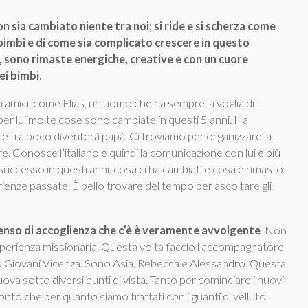
n sia cambiato niente tra noi; si ride e si scherza come
 bimbi e di come sia complicato crescere in questo
, sono rimaste energiche, creative e con un cuore
ei bimbi.
 amici, come Elias, un uomo che ha sempre la voglia di
er lui molte cose sono cambiate in questi 5 anni. Ha
 e tra poco diventerà papà. Ci troviamo per organizzare la
ire. Conosce l’italiano e quindi la comunicazione con lui è più
uccesso in questi anni, cosa ci ha cambiati e cosa è rimasto
ienze passate. È bello trovare del tempo per ascoltare gli
 senso di accoglienza che c’è è veramente avvolgente
. Non
perienza missionaria. Questa volta faccio l’accompagnatore
io Giovani Vicenza. Sono Asia, Rebecca e Alessandro. Questa
a sotto diversi punti di vista. Tanto per cominciare i nuovi
onto che per quanto siamo trattati con i guanti di velluto,