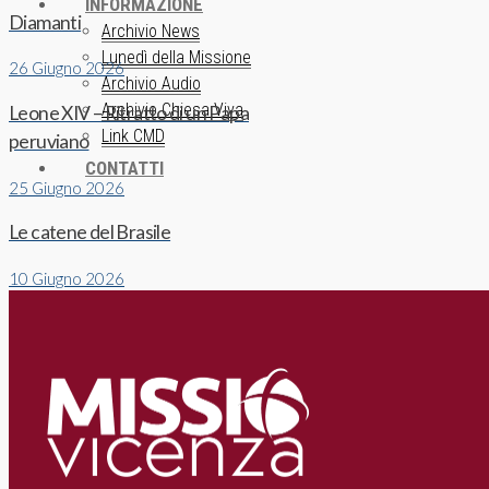
INFORMAZIONE
Diamanti
Archivio News
Lunedì della Missione
26 Giugno 2026
Archivio Audio
Archivio Chiesa Viva
Leone XIV – Ritratto di un Papa
Link CMD
peruviano
CONTATTI
25 Giugno 2026
Le catene del Brasile
10 Giugno 2026