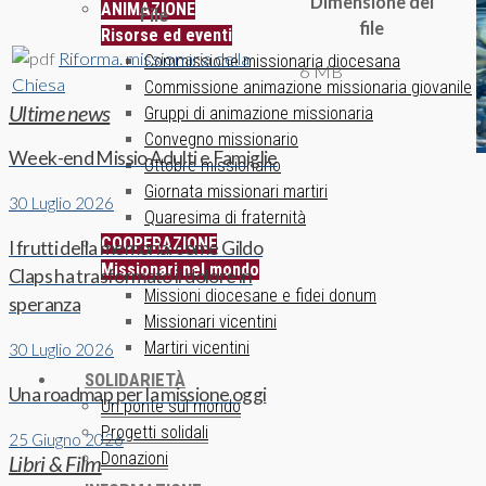
Dimensione del
ANIMAZIONE
File
file
Risorse ed eventi
Riforma. missionaria della
Commissione missionaria diocesana
6 MB
Chiesa
Commissione animazione missionaria giovanile
Ultime news
Gruppi di animazione missionaria
Convegno missionario
Week-end Missio Adulti e Famiglie
Ottobre missionario
Giornata missionari martiri
30 Luglio 2026
Quaresima di fraternità
COOPERAZIONE
I frutti della memoria: come Gildo
Missionari nel mondo
Claps ha trasformato il dolore in
Missioni diocesane e fidei donum
speranza
Missionari vicentini
Martiri vicentini
30 Luglio 2026
SOLIDARIETÀ
Una roadmap per la missione oggi
Un ponte sul mondo
Progetti solidali
25 Giugno 2026
Donazioni
Libri & Film