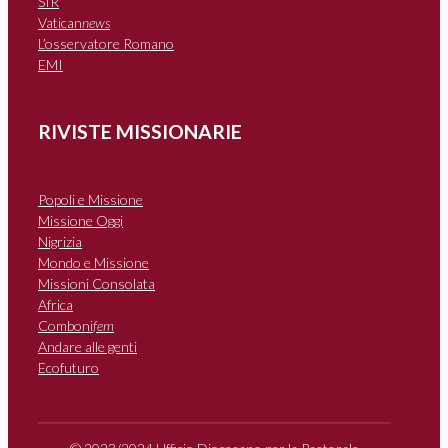
SIR
Vatican
news
L’osservatore Romano
EMI
RIVISTE MISSIONARIE
Popoli e Missione
Missione Oggi
Nigrizia
Mondo e Missione
Missioni Consolata
Africa
Comboni
fem
Andare alle genti
Ecofuturo