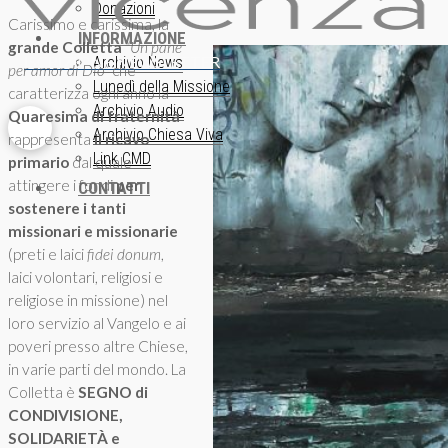
Donazioni
Carissimo e carissima, la
INFORMAZIONE
grande Colletta
“Un pane
ISCRIZIONE NEWSLETTER
Archivio News
per amor di Dio”
che
Lunedì della Missione
caratterizza ogni anno la
Archivio Audio
Quaresima di fraternità
Archivio Chiesa Viva
rappresenta
il ricavo
Link CMD
primario
dal quale
attingere i fondi
per
CONTATTI
sostenere i tanti
missionari e missionarie
(preti e laici
fidei donum
,
laici volontari, religiosi e
religiose in missione) nel
loro servizio al Vangelo e ai
poveri presso altre Chiese,
in varie parti del mondo. La
Colletta è
SEGNO di
CONDIVISIONE,
SOLIDARIETÀ e