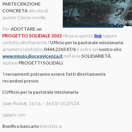
PARTECIPAZIONE
CONCRETA
alla vita di
queste Chiese sorelle.
Per
ADOTTARE un
PROGETTO
SOLIDALE 2022
clicca su questo
link
oppure
contatta direttamente l’
Ufficio per la pastorale missionaria
al numero telefonico
0444.226547/6
o entra nel
nostro sito
www.missio.diocesivicenza.it
nell’area
SOLIDARIETÀ
,
sezione
PROGETTI SOLIDALI
.
I versamenti potranno essere fatti direttamente
recandosi presso:
L’Ufficio per la pastorale missionaria
Viale Rodolfi, 14/16, – 36100 VICENZA
oppure con:
Bonifico bancario
intestato a: