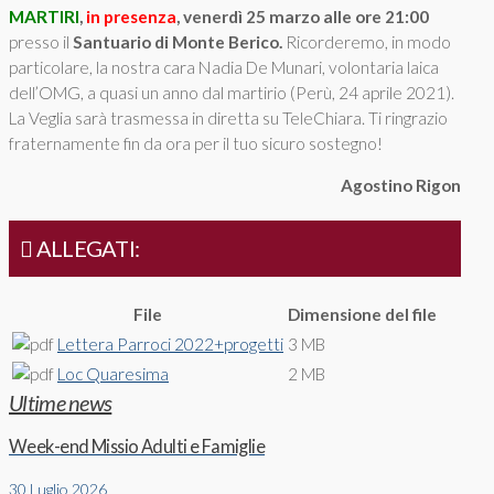
MARTIRI
,
in presenza
, venerdì 25 marzo alle ore 21:00
presso il
Santuario di Monte Berico.
Ricorderemo, in modo
particolare, la nostra cara Nadia De Munari, volontaria laica
dell’OMG, a quasi un anno dal martirio (Perù, 24 aprile 2021).
La Veglia sarà trasmessa in diretta su TeleChiara. Ti ringrazio
fraternamente fin da ora per il tuo sicuro sostegno!
Agostino Rigon
ALLEGATI:
File
Dimensione del file
Lettera Parroci 2022+progetti
3 MB
Loc Quaresima
2 MB
Ultime news
Week-end Missio Adulti e Famiglie
30 Luglio 2026