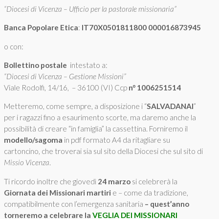
“Diocesi di Vicenza – Ufficio per la pastorale missionaria”
Banca Popolare Etica
:
IT70X0501811800 000016873945
o con:
Bollettino postale
intestato a:
“Diocesi di Vicenza – Gestione Missioni”
Viale Rodolfi, 14/16, – 36100 (VI) Ccp
n° 1006251514
Metteremo, come sempre, a disposizione i “
SALVADANAI
”
per i ragazzi fino a esaurimento scorte, ma daremo anche la
possibilità di creare “in famiglia” la cassettina. Forniremo il
modello/sagoma
in pdf formato A4 da ritagliare su
cartoncino, che troverai sia sul sito della Diocesi che sul sito di
Missio Vicenza
.
Ti ricordo inoltre che giovedì
24 marzo
si celebrerà la
Giornata dei Missionari martiri
e – come da tradizione,
compatibilmente con l’emergenza sanitaria
– quest’anno
torneremo a celebrare la
VEGLIA DEI MISSIONARI