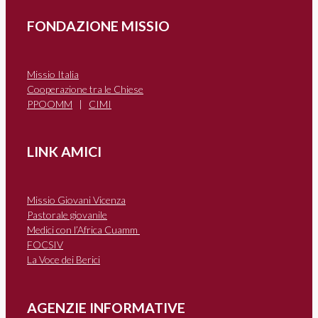
FONDAZIONE MISSIO
Missio Italia
Cooperazione tra le Chiese
PPOOMM
|
CIMI
LINK AMICI
Missio Giovani Vicenza
Pastorale giovanile
Medici con l’Africa Cuamm
FOCSIV
La Voce dei Berici
AGENZIE INFORMATIVE