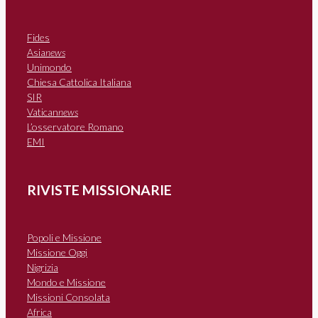
Fides
Asia
news
Unimondo
Chiesa Cattolica Italiana
SIR
Vatican
news
L’osservatore Romano
EMI
RIVISTE MISSIONARIE
Popoli e Missione
Missione Oggi
Nigrizia
Mondo e Missione
Missioni Consolata
Africa