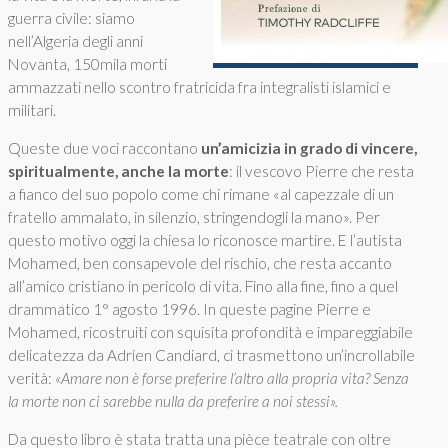
guerra civile: siamo
nell’Algeria degli anni
Novanta, 150mila morti
ammazzati nello scontro fratricida fra integralisti islamici e
militari.
Queste due voci raccontano
un’amicizia in grado di vincere,
spiritualmente, anche la morte
: il vescovo Pierre che resta
a fianco del suo popolo come chi rimane «al capezzale di un
fratello ammalato, in silenzio, stringendogli la mano». Per
questo motivo oggi la chiesa lo riconosce martire. E l’autista
Mohamed, ben consapevole del rischio, che resta accanto
all’amico cristiano in pericolo di vita. Fino alla fine, fino a quel
drammatico 1° agosto 1996. In queste pagine Pierre e
Mohamed, ricostruiti con squisita profondità e impareggiabile
delicatezza da Adrien Candiard, ci trasmettono un’incrollabile
verità:
«Amare non è forse preferire l’altro alla propria vita? Senza
la morte non ci sarebbe nulla da preferire a noi stessi».
Da questo libro è stata tratta una pièce teatrale con oltre