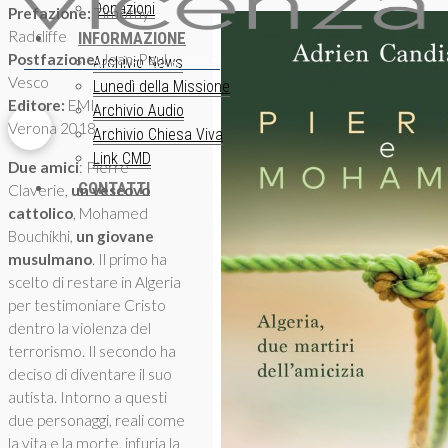
Donazioni
Prefazione:
Timothy
Radcliffe
INFORMAZIONE
Postfazione:
Jean-Paul
ISCRIZIONE NEWSLETTER
Archivio News
Vesco
Lunedì della Missione
Editore:
EMI,
Archivio Audio
Verona 2018
Archivio Chiesa Viva
Link CMD
Due amici
: Pierre
CONTATTI
Claverie,
un vescovo
cattolico
, Mohamed
Bouchikhi,
un giovane
musulmano
. Il primo ha
scelto di restare in Algeria
per testimoniare Cristo
dentro la violenza del
terrorismo. Il secondo ha
deciso di diventare il suo
autista. Intorno a questi
due personaggi, reali come
la vita e la morte, infuria la