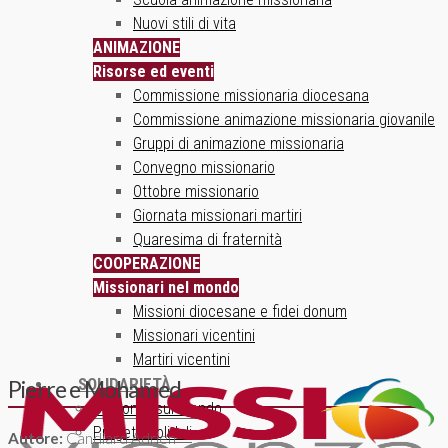
Nuovi stili di vita
ANIMAZIONE
Risorse ed eventi
Commissione missionaria diocesana
Commissione animazione missionaria giovanile
Gruppi di animazione missionaria
Convegno missionario
Ottobre missionario
Giornata missionari martiri
Quaresima di fraternità
COOPERAZIONE
Missionari nel mondo
Missioni diocesane e fidei donum
Missionari vicentini
Martiri vicentini
SOLIDARIETÀ
Pierre e Mohamed
Un ponte sul mondo
Progetti solidali
Autore:
Candiard Adrien