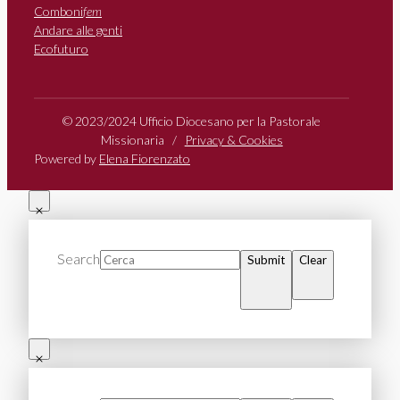
Comboni
fem
Andare alle genti
Ecofuturo
© 2023/2024 Ufficio Diocesano per la Pastorale
Missionaria /
Privacy & Cookies
Powered by
Elena Fiorenzato
Search
Submit
Clear