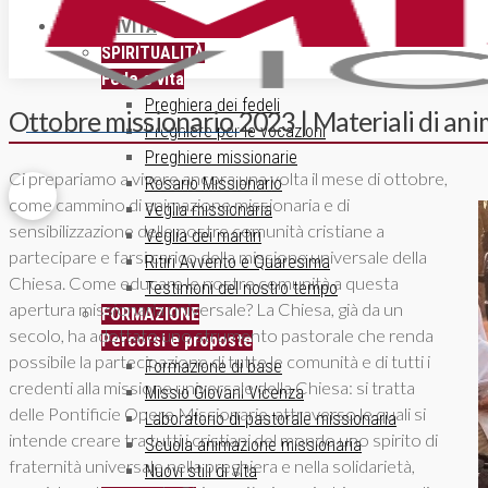
ATTIVITÀ
SPIRITUALITÀ
Fede e vita
Preghiera dei fedeli
Ottobre missionario 2023 | Materiali di an
ISCRIZIONE NEWSLETTER
Preghiere per le vocazioni
Preghiere missionarie
Ci prepariamo a vivere ancora una volta il mese di ottobre,
Rosario Missionario
come cammino di animazione missionaria e di
Veglia missionaria
sensibilizzazione delle nostre comunità cristiane a
Veglia dei martiri
partecipare e farsi carico della missione universale della
Ritiri Avvento e Quaresima
Chiesa. Come educare le nostre comunità a questa
Testimoni del nostro tempo
apertura missionaria universale? La Chiesa, già da un
FORMAZIONE
secolo, ha adottato uno strumento pastorale che renda
Percorsi e proposte
possibile la partecipazione di tutte le comunità e di tutti i
Formazione di base
credenti alla missione universale della Chiesa: si tratta
Missio Giovani Vicenza
delle Pontificie Opere Missionarie, attraverso le quali si
Laboratorio di pastorale missionaria
intende creare tra tutti i cristiani del mondo uno spirito di
Scuola animazione missionaria
fraternità universale nella preghiera e nella solidarietà,
Nuovi stili di vita