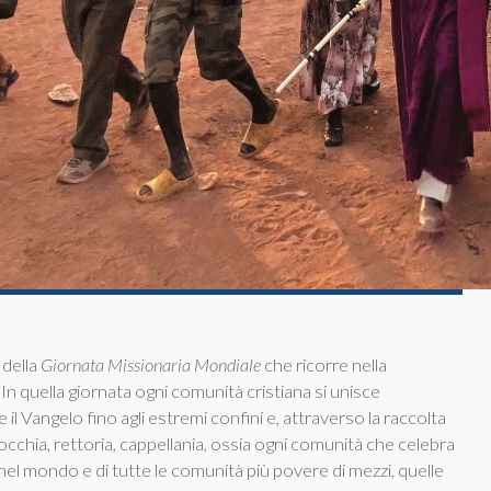
 della
Giornata Missionaria Mondiale
che ricorre nella
. In quella giornata ogni comunità cristiana si unisce
 il Vangelo fino agli estremi confini e, attraverso la raccolta
occhia, rettoria, cappellania, ossia ogni comunità che celebra
i nel mondo e di tutte le comunità più povere di mezzi, quelle