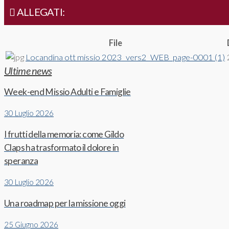
ALLEGATI:
File
Locandina ott missio 2023_vers2_WEB_page-0001 (1)
Ultime news
Week-end Missio Adulti e Famiglie
30 Luglio 2026
I frutti della memoria: come Gildo
Claps ha trasformato il dolore in
speranza
30 Luglio 2026
Una roadmap per la missione oggi
25 Giugno 2026