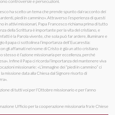
frono controversie e persecuzioni.
cesco ha scelto un tema che prende spunto dal racconto dei
ardenti, piedi in cammino». Attraverso l’esperienza di questi
no in attivi missionari, Papa Francesco richiama prima di tutto
enza della Scrittura è importante per la vita del cristiano, e
fatti è la Parola vivente, che sola può far ardere, illuminare e
 il papa ci sottolinea l’importanza dell’Eucarestia:
n gli affamati nel nome di Cristo è già un atto cristiano
to stesso è l’azione missionaria per eccellenza, perché
iesa». Infine il Papa ci ricorda l’importanza del mantenere viva
ocazioni missionarie: «L’immagine dei “piedi in cammino” ci
, la missione data alla Chiesa dal Signore risorto di
rra».
ione di tutti voi per l’Ottobre missionario e per l’anno
 nazione Ufficio per la cooperazione missionaria fra le Chiese