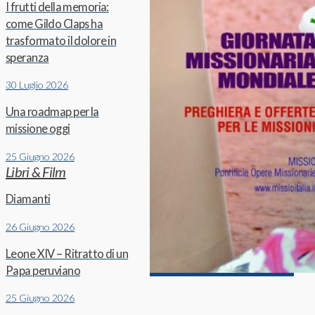
I frutti della memoria:
come Gildo Claps ha
trasformato il dolore in
speranza
30 Luglio 2026
Una roadmap per la
missione oggi
25 Giugno 2026
Libri & Film
Diamanti
26 Giugno 2026
Leone XIV – Ritratto di un
Papa peruviano
25 Giugno 2026