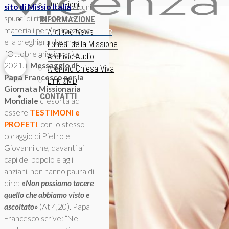
Donazioni
sito di Missio Italia
alcuni
spunti di riflessione e
INFORMAZIONE
materiali per l’animazione
ISCRIZIONE NEWSLETTER
Archivio News
e la preghiera durante
Lunedì della Missione
l’Ottobre missionario
Archivio Audio
2021. il
Messaggio di
Archivio Chiesa Viva
Papa Francesco per la
Link CMD
Giornata Missionaria
CONTATTI
Mondiale
ci esorta ad
essere
TESTIMONI e
PROFETI
, con lo stesso
coraggio di Pietro e
Giovanni che, davanti ai
capi del popolo e agli
anziani, non hanno paura di
dire:
«
Non possiamo tacere
quello che abbiamo visto e
ascoltato
»
(At 4,20). Papa
Francesco scrive: “Nel