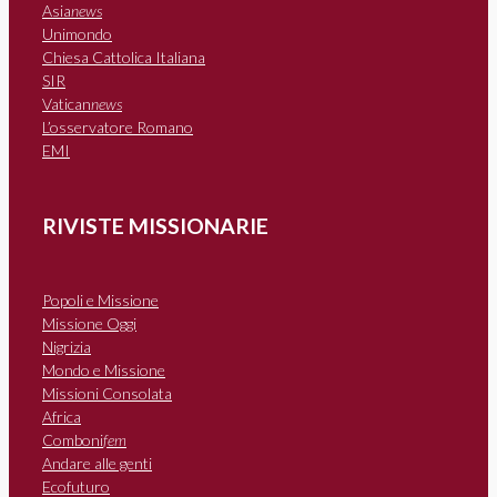
Asia
news
Unimondo
Chiesa Cattolica Italiana
SIR
Vatican
news
L’osservatore Romano
EMI
RIVISTE MISSIONARIE
Popoli e Missione
Missione Oggi
Nigrizia
Mondo e Missione
Missioni Consolata
Africa
Comboni
fem
Andare alle genti
Ecofuturo