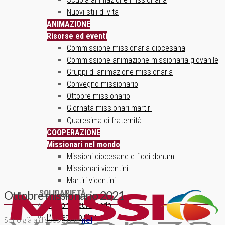
Nuovi stili di vita
ANIMAZIONE
Risorse ed eventi
Commissione missionaria diocesana
Commissione animazione missionaria giovanile
Gruppi di animazione missionaria
Convegno missionario
Ottobre missionario
Giornata missionari martiri
Quaresima di fraternità
COOPERAZIONE
Missionari nel mondo
Missioni diocesane e fidei donum
Missionari vicentini
Martiri vicentini
SOLIDARIETÀ
Ottobre missionario 2021
Un ponte sul mondo
Progetti solidali
Sono già a disposizione
nel