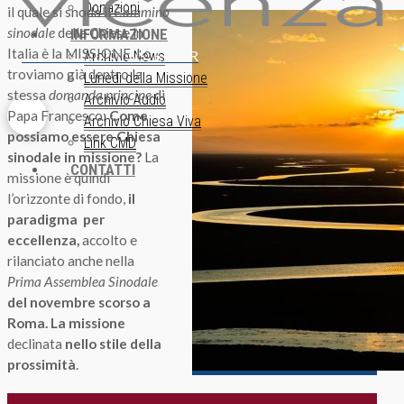
Donazioni
il quale si snoda il
Cammino
sinodale
delle Chiese in
INFORMAZIONE
Italia è la MISSIONE. Lo
ISCRIZIONE NEWSLETTER
Archivio News
troviamo già dentro la
Lunedì della Missione
stessa
domanda principe
di
Archivio Audio
Papa Francesco:
Come
Archivio Chiesa Viva
possiamo
essere Chiesa
Link CMD
sinodale in missione?
La
CONTATTI
missione è quindi
l’orizzonte di fondo,
il
paradigma per
eccellenza,
accolto e
rilanciato anche nella
Prima Assemblea Sinodale
del novembre
scorso a
Roma.
La missione
declinata
nello stile della
prossimità
.