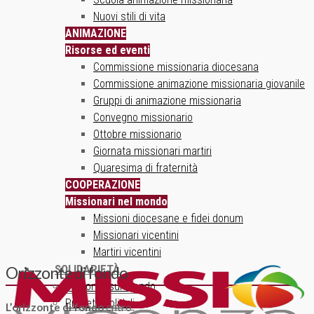
Nuovi stili di vita
ANIMAZIONE
Risorse ed eventi
Commissione missionaria diocesana
Commissione animazione missionaria giovanile
Gruppi di animazione missionaria
Convegno missionario
Ottobre missionario
Giornata missionari martiri
Quaresima di fraternità
COOPERAZIONE
Missionari nel mondo
Missioni diocesane e fidei donum
Missionari vicentini
Martiri vicentini
SOLIDARIETÀ
Orizzonte di fondo
Un ponte sul mondo
Progetti solidali
L’orizzonte di fondo
entro