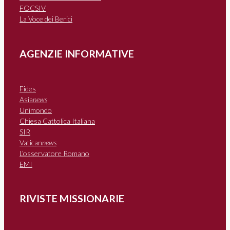
FOCSIV
La Voce dei Berici
AGENZIE INFORMATIVE
Fides
Asia
news
Unimondo
Chiesa Cattolica Italiana
SIR
Vatican
news
L’osservatore Romano
EMI
RIVISTE MISSIONARIE