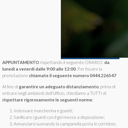
APPUNTAMENTO
rispettando il seguente ORARIO:
da
lunedì a venerdì dalle 9:00 alle 12:00
. Per fissare la
prenotazione
chiamate il seguente numero 0444.226547
Al fine di
garantire un adeguato distanziamento
, prima di
entrare negli ambienti dell’Ufficio, chiediamo a TUTTI di
rispettare rigorosamente le seguenti norme
:
Indossare mascherina e guanti;
Sanificare i guanti con il gel messo a disposizione;
Annunciarsi suonando la campanella posta in corridoio;