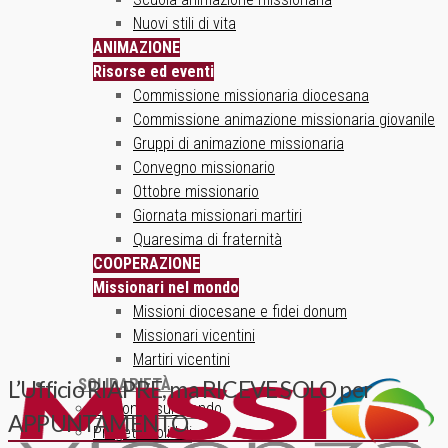
Nuovi stili di vita
ANIMAZIONE
Risorse ed eventi
Commissione missionaria diocesana
Commissione animazione missionaria giovanile
Gruppi di animazione missionaria
Convegno missionario
Ottobre missionario
Giornata missionari martiri
Quaresima di fraternità
COOPERAZIONE
Missionari nel mondo
Missioni diocesane e fidei donum
Missionari vicentini
Martiri vicentini
SOLIDARIETÀ
L’Ufficio RIAPRE, ma RICEVE SOLO per
Un ponte sul mondo
APPUNTAMENTO
Progetti solidali