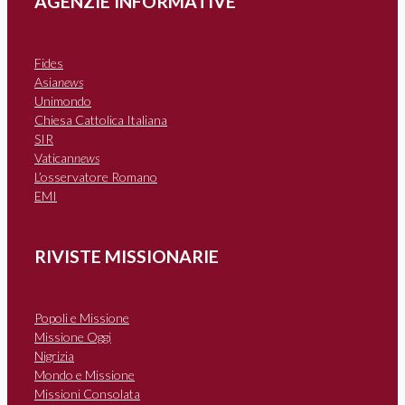
AGENZIE INFORMATIVE
Fides
Asia
news
Unimondo
Chiesa Cattolica Italiana
SIR
Vatican
news
L’osservatore Romano
EMI
RIVISTE MISSIONARIE
Popoli e Missione
Missione Oggi
Nigrizia
Mondo e Missione
Missioni Consolata