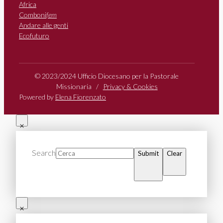
Africa
Comboni
fem
Andare alle genti
Ecofuturo
© 2023/2024 Ufficio Diocesano per la Pastorale
Missionaria /
Privacy & Cookies
Powered by
Elena Fiorenzato
Search
Submit
Clear