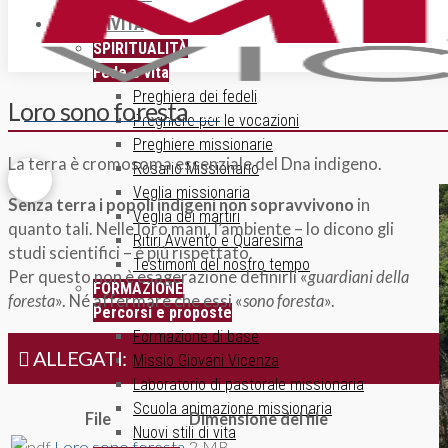
ATTIVITÀ
SPIRITUALITÀ
Fede e vita
Preghiera dei fedeli
Loro sono foresta
ISCRIZIONE NEWSLETTER
Preghiere per le vocazioni
Preghiere missionarie
La terra è cromosoma essenziale del Dna indigeno.
Rosario Missionario
Veglia missionaria
Senza terra i popoli indigeni non sopravvivono
in
Veglia dei martiri
quanto tali. Nelle loro mani, l’ambiente – lo dicono gli
Ritiri Avvento e Quaresima
studi scientifici – è più rispettato.
Testimoni del nostro tempo
Per questo non è esagerazione definirli «
guardiani
della
FORMAZIONE
foresta
». Né affermare che essi «
sono
foresta
».
Percorsi e proposte
Formazione di base
ALLEGATI:
Missio Giovani Vicenza
Laboratorio di pastorale missionaria
Scuola animazione missionaria
File
Dimensione del file
Nuovi stili di vita
Loro sono foresta
2 MB