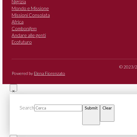
Nigrizia
Mondo e Missione
Missioni Consolata
Africa
Comboni
fem
Andare alle genti
Ecofuturo
© 2023/20
Powered by
Elena Fiorenzato
Search
Submit
Clear