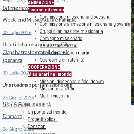
ANIMAZIONE
Ultime news
Risorse ed eventi
Commissione missionaria diocesana
Week-end Missio Adulti e Famiglie
Commissione animazione missionaria giovanile
Gruppi di animazione missionaria
30 Luglio 2026
Convegno missionario
I frutti della memoria: come Gildo
Ottobre missionario
Claps ha trasformato il dolore in
Giornata missionari martiri
speranza
Quaresima di fraternità
COOPERAZIONE
30 Luglio 2026
Missionari nel mondo
Missioni diocesane e fidei donum
Una roadmap per la missione oggi
Missionari vicentini
Martiri vicentini
25 Giugno 2026
Libri & Film
SOLIDARIETÀ
Un ponte sul mondo
Diamanti
Progetti solidali
Donazioni
26 Giugno 2026