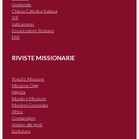
Unimondo
Chiesa Cattolica Italiana
SIR
Vatican
news
L’osservatore Romano
EMI
RIVISTE MISSIONARIE
Popoli e Missione
Missione Oggi
Nigrizia
Mondo e Missione
Missioni Consolata
Africa
Comboni
fem
Andare alle genti
Ecofuturo