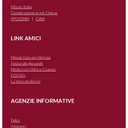
Missio Italia
Cooperazione tra le Chiese
PPOOMM
|
CIMI
LINK AMICI
Missio Giovani Vicenza
Pastorale giovanile
Medici con l’Africa Cuamm
FOCSIV
La Voce dei Berici
AGENZIE INFORMATIVE
Fides
Asia
news