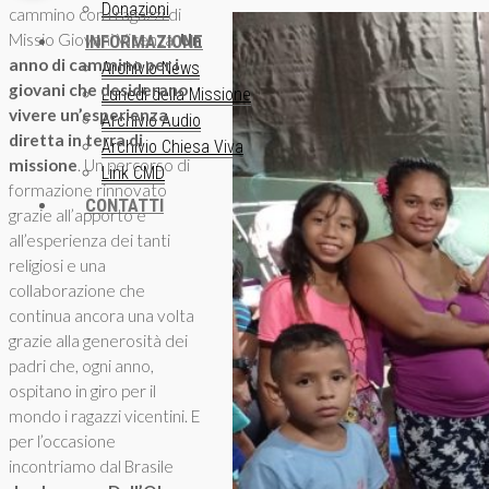
Donazioni
cammino con i ragazzi di
Missio Giovani Vicenza.
Un
INFORMAZIONE
anno di cammino per i
Archivio News
giovani che desiderano
Lunedì della Missione
vivere un’esperienza
Archivio Audio
diretta in terra di
Archivio Chiesa Viva
missione
. Un percorso di
Link CMD
formazione rinnovato
CONTATTI
grazie all’apporto e
all’esperienza dei tanti
religiosi e una
collaborazione che
continua ancora una volta
grazie alla generosità dei
padri che, ogni anno,
ospitano in giro per il
mondo i ragazzi vicentini. E
per l’occasione
incontriamo dal Brasile