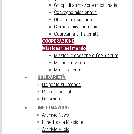
Gruppi di animazione missionaria
Convegno missionario
Ottobre missionario
Giornata missionari martiri
Quaresima di fraternità
COOPERAZIONE
Missionari nel mondo
Missioni diocesane e fidei donum
Missionari vicentini
Martiri vicentini
SOLIDARIETÀ
Un ponte sul mondo
Progetti solidali
Donazioni
INFORMAZIONE
Archivio News
Lunedì della Missione
Archivio Audio