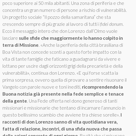
poco superiore ai 50 mila abitanti. Una zona di periferia e che
concentra un gran numero di persone a rischio di vulnerabilità.
Un progetto sociale “Il pozzo della samaritana” che sta
crescendo sempre di più grazie al lavoro di tutti i
fidei donum
.
Ecco il messaggio intero che don Lorenzo dall’Olmo vuole
lasciare
sulle sfide che maggiormente lo hanno colpito in
terra di Missione
. «Anche la periferia della città brasiliana di
Boa Vista non concede sconti a questo forte impatto con la
vita di tante famiglie che faticano a guadagnarsi da vivere e
lottano per uscire dagli orizzonti grigi della precarietà e della
vulnerabilità», continua don Lorenzo. «E qui forse scatta la
prima sorpresa, ovvero quella di provare a sentire risuonare il
Vangelo con parole nuove e toni inediti,
ricomprendendo la
Buona notizia già presente nella fede semplice e tenace
della gente
. Una Fede offerta nel dono generoso di tanti
missionari e missionarie che tentano di incarnare l’annuncio in
questo bellissimo scambio che avviene tra chiese sorelle».
I
racconti di don Lorenzo sanno di vita quotidiana vera,
fatta di relazione, incontri, di una sfida nuova che passa
dalle azioni concrete di ogni giorno
. Realtà che si misurano