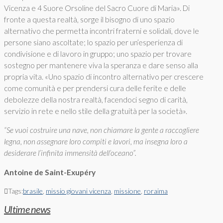
Vicenza e 4 Suore Orsoline del Sacro Cuore di Maria». Di
fronte a questa realtà, sorge il bisogno di uno spazio
alternativo che permetta incontri fraterni e solidali, dove le
persone siano ascoltate; lo spazio per un’esperienza di
condivisione e di lavoro in gruppo; uno spazio per trovare
sostegno per mantenere viva la speranza e dare senso alla
propria vita. «Uno spazio di incontro alternativo per crescere
come comunità e per prendersi cura delle ferite e delle
debolezze della nostra realtà, facendoci segno di carità,
servizio in rete e nello stile della gratuità per la società».
“Se vuoi costruire una nave, non chiamare la gente a raccogliere
legna, non assegnare loro compiti e lavori, ma insegna loro a
desiderare l’infinita immensità dell’oceano”.
Antoine de Saint-Exupéry
Tags:
brasile
,
missio giovani vicenza
,
missione
,
roraima
Ultime news