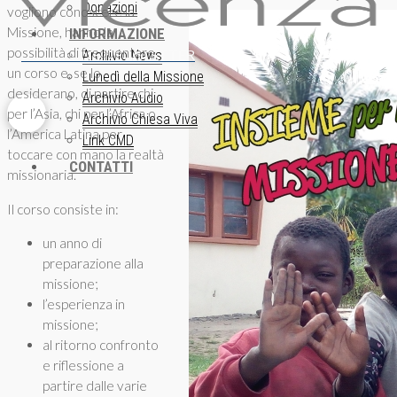
Donazioni
vogliono conoscere la
Missione, hanno la
INFORMAZIONE
possibilità di frequentare
ISCRIZIONE NEWSLETTER
Archivio News
un corso e, se lo
Lunedì della Missione
desiderano, di partire chi
Archivio Audio
per l’Asia, chi per l’Africa o
Archivio Chiesa Viva
l’America Latina per
Link CMD
toccare con mano la realtà
CONTATTI
missionaria.
Il corso consiste in:
un anno di
preparazione alla
missione;
l’esperienza in
missione;
al ritorno confronto
e riflessione a
partire dalle varie