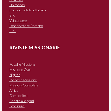
Unimondo
Chiesa Cattolica Italiana
SIR
Vatican
news
L’osservatore Romano
EMI
RIVISTE MISSIONARIE
Popoli e Missione
Missione Oggi
Nigrizia
Mondo e Missione
Missioni Consolata
Africa
Comboni
fem
Andare alle genti
Ecofuturo