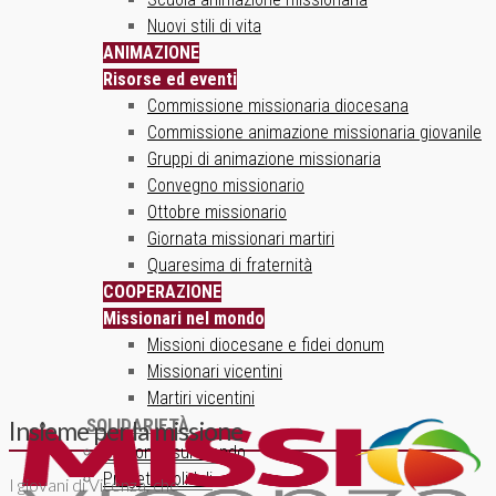
Nuovi stili di vita
ANIMAZIONE
Risorse ed eventi
Commissione missionaria diocesana
Commissione animazione missionaria giovanile
Gruppi di animazione missionaria
Convegno missionario
Ottobre missionario
Giornata missionari martiri
Quaresima di fraternità
COOPERAZIONE
Missionari nel mondo
Missioni diocesane e fidei donum
Missionari vicentini
Martiri vicentini
SOLIDARIETÀ
Insieme per la missione
Un ponte sul mondo
Progetti solidali
I giovani di Vicenza, che