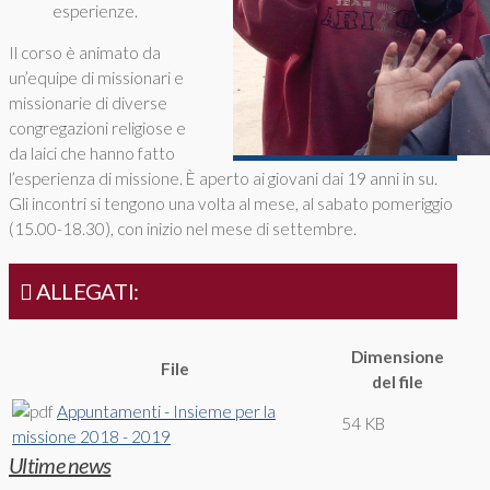
esperienze.
Il corso è animato da
un’equipe di missionari e
missionarie di diverse
congregazioni religiose e
da laici che hanno fatto
l’esperienza di missione. È aperto ai giovani dai 19 anni in su.
Gli incontri si tengono una volta al mese, al sabato pomeriggio
(15.00-18.30), con inizio nel mese di settembre.
ALLEGATI:
Dimensione
File
del file
Appuntamenti - Insieme per la
54 KB
missione 2018 - 2019
Ultime news