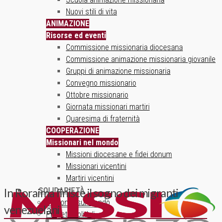
Nuovi stili di vita
ANIMAZIONE
Risorse ed eventi
Commissione missionaria diocesana
Commissione animazione missionaria giovanile
Gruppi di animazione missionaria
Convegno missionario
Ottobre missionario
Giornata missionari martiri
Quaresima di fraternità
COOPERAZIONE
Missionari nel mondo
Missioni diocesane e fidei donum
Missionari vicentini
Martiri vicentini
SOLIDARIETÀ
In Roraima finisce il sogno dei migranti
Un ponte sul mondo
venezuelani
Progetti solidali