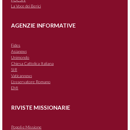
La Voce dei Berici
AGENZIE INFORMATIVE
Fides
Asia
news
Unimondo
Chiesa Cattolica Italiana
SIR
Vatican
news
L’osservatore Romano
EMI
RIVISTE MISSIONARIE
Popoli e Missione