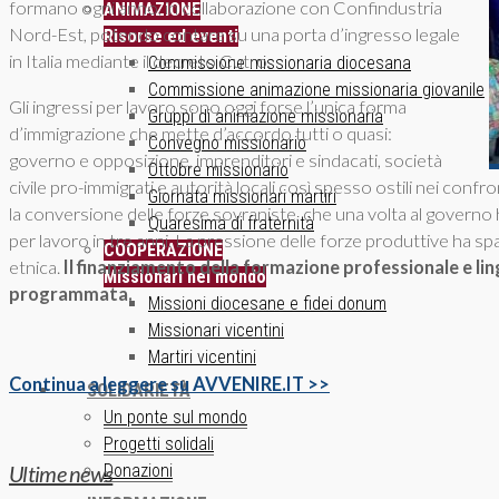
formano ogni anno, in collaborazione con Confindustria
ANIMAZIONE
Nord-Est, potendo contare su una porta d’ingresso legale
Risorse ed eventi
in Italia mediante il decreto Cutro.
Commissione missionaria diocesana
Commissione animazione missionaria giovanile
Gli ingressi per lavoro sono oggi forse l’unica forma
Gruppi di animazione missionaria
d’immigrazione che mette d’accordo tutti o quasi:
Convegno missionario
governo e opposizione, imprenditori e sindacati, società
Ottobre missionario
civile pro-immigrati e autorità locali così spesso ostili nei confro
Giornata missionari martiri
la conversione delle forze sovraniste, che una volta al gover
Quaresima di fraternità
per lavoro in tre anni. La pressione delle forze produttive ha sp
COOPERAZIONE
etnica.
Il finanziamento della formazione professionale e ling
Missionari nel mondo
programmata.
Missioni diocesane e fidei donum
Missionari vicentini
Martiri vicentini
Continua a leggere su AVVENIRE.IT >>
SOLIDARIETÀ
Un ponte sul mondo
Progetti solidali
Ultime news
Donazioni