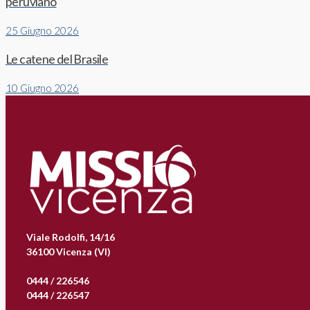
peruviano
25 Giugno 2026
Le catene del Brasile
10 Giugno 2026
Viale Rodolfi, 14/16
36100 Vicenza (VI)
0444 / 226546
0444 / 226547