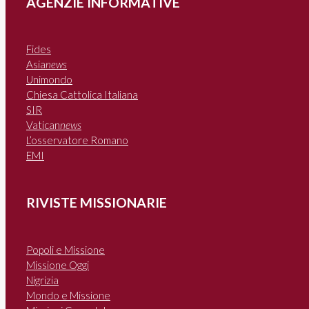
AGENZIE INFORMATIVE
Fides
Asia
news
Unimondo
Chiesa Cattolica Italiana
SIR
Vatican
news
L’osservatore Romano
EMI
RIVISTE MISSIONARIE
Popoli e Missione
Missione Oggi
Nigrizia
Mondo e Missione