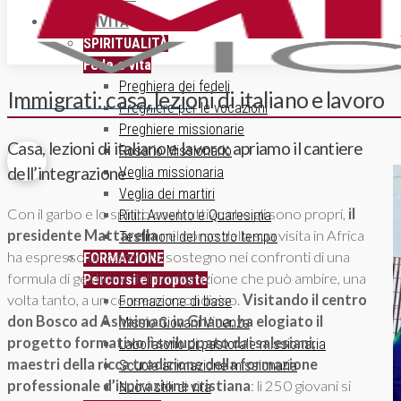
ATTIVITÀ
SPIRITUALITÀ
Fede e vita
Preghiera dei fedeli
Immigrati: casa, lezioni di italiano e lavoro
ISCRIZIONE NEWSLETTER
Preghiere per le vocazioni
Preghiere missionarie
Casa, lezioni di italiano e lavoro: apriamo il cantiere
Rosario Missionario
dell’integrazione
Veglia missionaria
Veglia dei martiri
Con il garbo e lo spirito costruttivo che gli sono propri,
il
Ritiri Avvento e Quaresima
presidente Mattarella
nel corso della sua visita in Africa
Testimoni del nostro tempo
ha espresso un convinto sostegno nei confronti di una
FORMAZIONE
formula di gestione dell’immigrazione che può ambire, una
Percorsi e proposte
volta tanto, a un consenso condiviso.
Visitando il centro
Formazione di base
don Bosco ad Ashaiman, in Ghana, ha elogiato il
Missio Giovani Vicenza
progetto formativo lì sviluppato dai salesiani,
Laboratorio di pastorale missionaria
maestri della ricca tradizione della formazione
Scuola animazione missionaria
professionale d’ispirazione cristiana
: lì 250 giovani si
Nuovi stili di vita