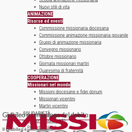
Nuovi stili di vita
ANIMAZIONE
Risorse ed eventi
Commissione missionaria diocesana
Commissione animazione missionaria giovanile
Gruppi di animazione missionaria
Convegno missionario
Ottobre missionario
Giornata missionari martiri
Quaresima di fraternità
COOPERAZIONE
Missionari nel mondo
Missioni diocesane e fidei donum
Missionari vicentini
Martiri vicentini
SOLIDARIETÀ
Giubileo e remissione del debito
Un ponte sul mondo
Progetti solidali
Il Giubileo è
, per un’antica