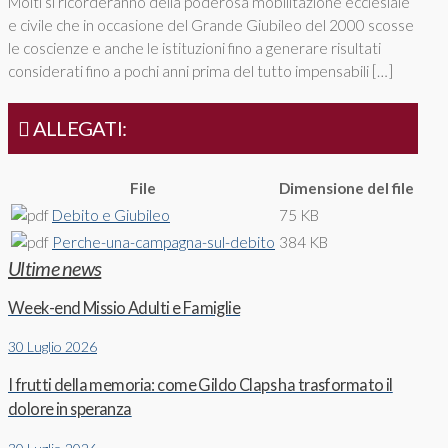
Molti si ricorderanno della poderosa mobilitazione ecclesiale
e civile che in occasione del Grande Giubileo del 2000 scosse
le coscienze e anche le istituzioni fino a generare risultati
considerati fino a pochi anni prima del tutto impensabili […]
ALLEGATI:
File
Dimensione del file
Debito e Giubileo
75 KB
Perche-una-campagna-sul-debito
384 KB
Ultime news
Week-end Missio Adulti e Famiglie
30 Luglio 2026
I frutti della memoria: come Gildo Claps ha trasformato il
dolore in speranza