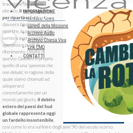
Donazioni
tradizione del popolo
ebraico,
il tempo giusto
INFORMAZIONE
per ripartire.
E c’è
ISCRIZIONE NEWSLETTER
Archivio News
davvero bisogno di
Lunedì della Missione
ripartire, in un mondo che
Archivio Audio
sembra aver smarrito
Archivio Chiesa Viva
speranza e punti di
Link CMD
riferimento. L’invito di
CONTATTI
questo Giubileo è proprio
quello di una
‘speranza che
non delude’,
in ragione della
quale siamo chiamati ad
adoperarci
concretamente per un
mondo più giusto.
Il debito
estero dei paesi del Sud
globale rappresenta oggi
un fardello insostenibile
,
così come lo era sul finire degli anni ’90 del secolo scorso.