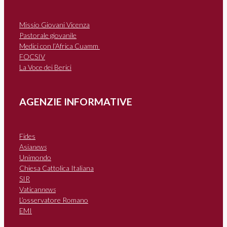
Missio Giovani Vicenza
Pastorale giovanile
Medici con l’Africa Cuamm
FOCSIV
La Voce dei Berici
AGENZIE INFORMATIVE
Fides
Asia
news
Unimondo
Chiesa Cattolica Italiana
SIR
Vatican
news
L’osservatore Romano
EMI