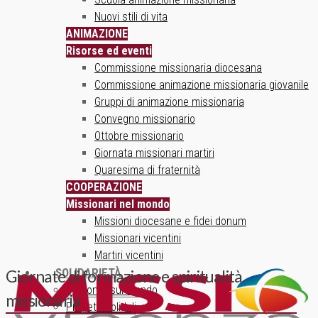
Nuovi stili di vita
ANIMAZIONE
Risorse ed eventi
Commissione missionaria diocesana
Commissione animazione missionaria giovanile
Gruppi di animazione missionaria
Convegno missionario
Ottobre missionario
Giornata missionari martiri
Quaresima di fraternità
COOPERAZIONE
Missionari nel mondo
Missioni diocesane e fidei donum
Missionari vicentini
Martiri vicentini
SOLIDARIETÀ
Giornate di formazione e spiritualità
Un ponte sul mondo
missionaria
Progetti solidali