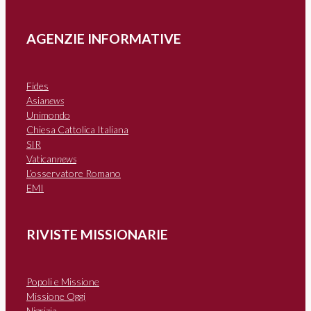
AGENZIE INFORMATIVE
Fides
Asia
news
Unimondo
Chiesa Cattolica Italiana
SIR
Vatican
news
L’osservatore Romano
EMI
RIVISTE MISSIONARIE
Popoli e Missione
Missione Oggi
Nigrizia