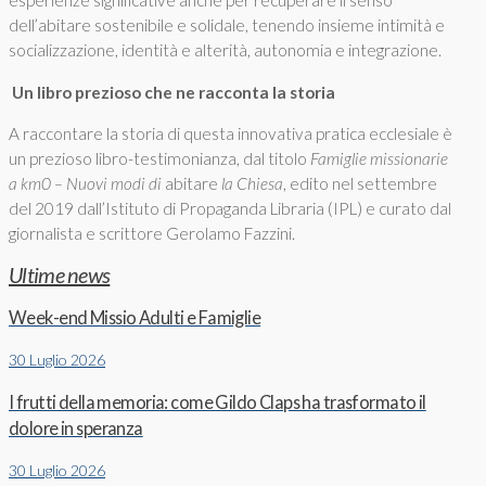
esperienze significative anche per recuperare il senso
dell’abitare sostenibile e solidale, tenendo insieme intimità e
socializzazione, identità e alterità, autonomia e integrazione.
Un libro prezioso che ne racconta la storia
A raccontare la storia di questa innovativa pratica ecclesiale è
un prezioso libro-testimonianza, dal titolo
Famiglie missionarie
a km0 – Nuovi modi di
abitare
la Chiesa
, edito nel settembre
del 2019 dall’Istituto di Propaganda Libraria (IPL) e curato dal
giornalista e scrittore Gerolamo Fazzini.
Ultime news
Week-end Missio Adulti e Famiglie
30 Luglio 2026
I frutti della memoria: come Gildo Claps ha trasformato il
dolore in speranza
30 Luglio 2026