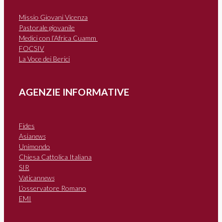
Missio Giovani Vicenza
Pastorale giovanile
Medici con l’Africa Cuamm
FOCSIV
La Voce dei Berici
AGENZIE INFORMATIVE
Fides
Asia
news
Unimondo
Chiesa Cattolica Italiana
SIR
Vatican
news
L’osservatore Romano
EMI