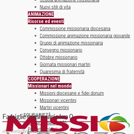
Nuovi stili di vita
ANIMAZIONE
Risorse ed eventi
Commissione missionaria diocesana
Commissione animazione missionaria giovanile
Gruppi di animazione missionaria
Convegno missionario
Ottobre missionario
Giornata missionari martiri
Quaresima di fraternità
COOPERAZIONE
Missionari nel mondo
Missioni diocesane e fidei donum
Missionari vicentini
Martiri vicentini
SOLIDARIETÀ
Famiglie missionarie km 0
Un ponte sul mondo
Progetti solidali
«Nell’orizzonte di