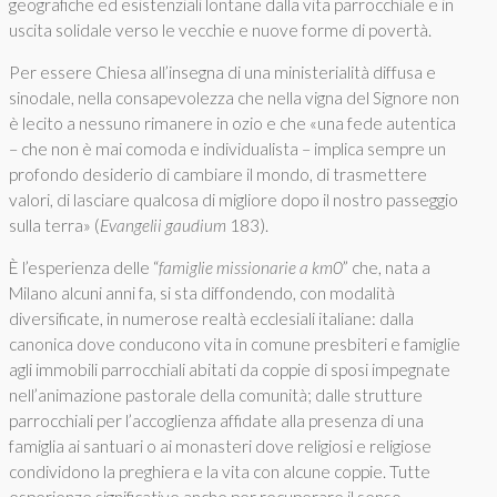
geografiche ed esistenziali lontane dalla vita parrocchiale e in
uscita solidale verso le vecchie e nuove forme di povertà.
Per essere Chiesa all’insegna di una ministerialità diffusa e
sinodale, nella consapevolezza che nella vigna del Signore non
è lecito a nessuno rimanere in ozio e che «una fede autentica
– che non è mai comoda e individualista – implica sempre un
profondo desiderio di cambiare il mondo, di trasmettere
valori, di lasciare qualcosa di migliore dopo il nostro passeggio
sulla terra» (
Evangelii gaudium
183).
È l’esperienza delle “
famiglie missionarie a km0
” che, nata a
Milano alcuni anni fa, si sta diffondendo, con modalità
diversificate, in numerose realtà ecclesiali italiane: dalla
canonica dove conducono vita in comune presbiteri e famiglie
agli immobili parrocchiali abitati da coppie di sposi impegnate
nell’animazione pastorale della comunità; dalle strutture
parrocchiali per l’accoglienza affidate alla presenza di una
famiglia ai santuari o ai monasteri dove religiosi e religiose
condividono la preghiera e la vita con alcune coppie. Tutte