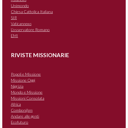
Unimondo
Chiesa Cattolica Italiana
SIR
Vatican
news
L’osservatore Romano
EMI
RIVISTE MISSIONARIE
Popoli e Missione
Missione Oggi
Nigrizia
Mondo e Missione
Missioni Consolata
Africa
Comboni
fem
Andare alle genti
Ecofuturo