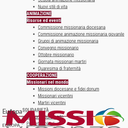
Nuovi stili di vita
ANIMAZIONE
Risorse ed eventi
Commissione missionaria diocesana
Commissione animazione missionaria giovanile
Gruppi di animazione missionaria
Convegno missionario
Ottobre missionario
Giornata missionari martiri
Quaresima di fraternità
COOPERAZIONE
Missionari nel mondo
Missioni diocesane e fidei donum
Missionari vicentini
Martiri vicentini
SOLIDARIETÀ
Europa
Un ponte sul mondo
Progetti solidali
EUROPA