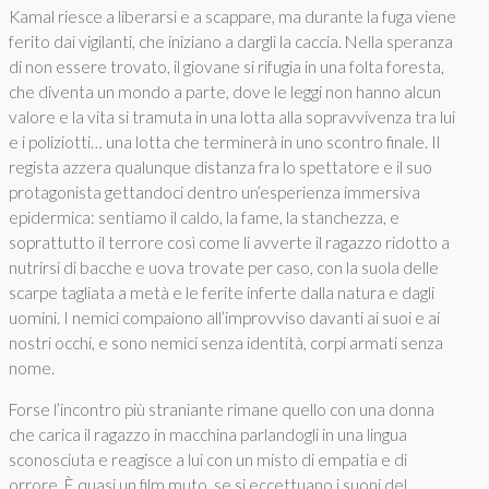
Kamal riesce a liberarsi e a scappare, ma durante la fuga viene
ferito dai vigilanti, che iniziano a dargli la caccia. Nella speranza
di non essere trovato, il giovane si rifugia in una folta foresta,
che diventa un mondo a parte, dove le leggi non hanno alcun
valore e la vita si tramuta in una lotta alla sopravvivenza tra lui
e i poliziotti… una lotta che terminerà in uno scontro finale. Il
regista azzera qualunque distanza fra lo spettatore e il suo
protagonista gettandoci dentro un’esperienza immersiva
epidermica: sentiamo il caldo, la fame, la stanchezza, e
soprattutto il terrore così come li avverte il ragazzo ridotto a
nutrirsi di bacche e uova trovate per caso, con la suola delle
scarpe tagliata a metà e le ferite inferte dalla natura e dagli
uomini. I nemici compaiono all’improvviso davanti ai suoi e ai
nostri occhi, e sono nemici senza identità, corpi armati senza
nome.
Forse l’incontro più straniante rimane quello con una donna
che carica il ragazzo in macchina parlandogli in una lingua
sconosciuta e reagisce a lui con un misto di empatia e di
orrore. È quasi un film muto, se si eccettuano i suoni del