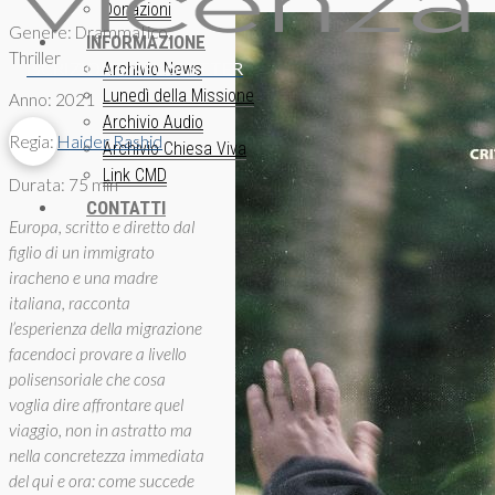
Donazioni
Genere: Drammatico,
INFORMAZIONE
Thriller
ISCRIZIONE NEWSLETTER
Archivio News
Lunedì della Missione
Anno: 2021
Archivio Audio
Regia:
Haider Rashid
Archivio Chiesa Viva
Link CMD
Durata: 75 min
CONTATTI
Europa
, scritto e diretto dal
figlio di un immigrato
iracheno e una madre
italiana, racconta
l’esperienza della migrazione
facendoci provare a livello
polisensoriale che cosa
voglia dire affrontare quel
viaggio, non in astratto ma
nella concretezza immediata
del qui e ora: come succede