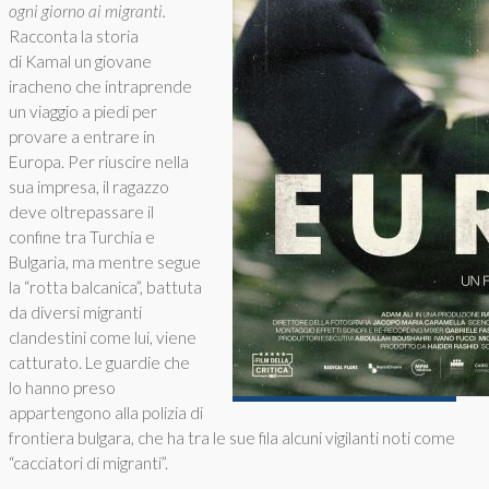
ogni giorno ai migranti.
Racconta la storia
di Kamal un giovane
iracheno che intraprende
un viaggio a piedi per
provare a entrare in
Europa. Per riuscire nella
sua impresa, il ragazzo
deve oltrepassare il
confine tra Turchia e
Bulgaria, ma mentre segue
la “rotta balcanica”, battuta
da diversi migranti
clandestini come lui, viene
catturato. Le guardie che
lo hanno preso
appartengono alla polizia di
frontiera bulgara, che ha tra le sue fila alcuni vigilanti noti come
“cacciatori di migranti”.