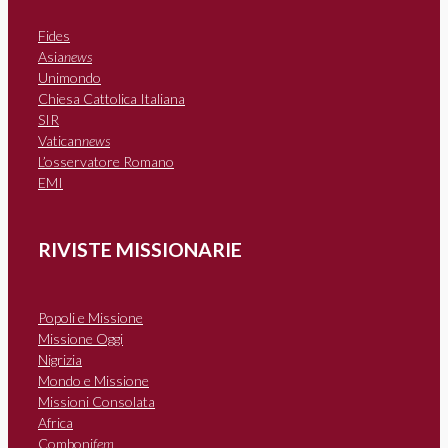
Fides
Asia
news
Unimondo
Chiesa Cattolica Italiana
SIR
Vatican
news
L’osservatore Romano
EMI
RIVISTE MISSIONARIE
Popoli e Missione
Missione Oggi
Nigrizia
Mondo e Missione
Missioni Consolata
Africa
Comboni
fem