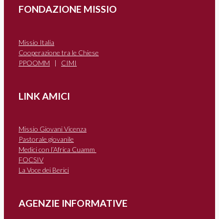
FONDAZIONE MISSIO
Missio Italia
Cooperazione tra le Chiese
PPOOMM
|
CIMI
LINK AMICI
Missio Giovani Vicenza
Pastorale giovanile
Medici con l’Africa Cuamm
FOCSIV
La Voce dei Berici
AGENZIE INFORMATIVE