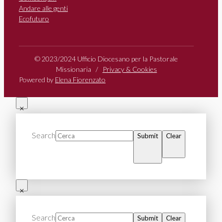
Andare alle genti
Ecofuturo
© 2023/2024 Ufficio Diocesano per la Pastorale
Missionaria /
Privacy & Cookies
Powered by
Elena Fiorenzato
Search
Submit
Clear
Search
Submit
Clear