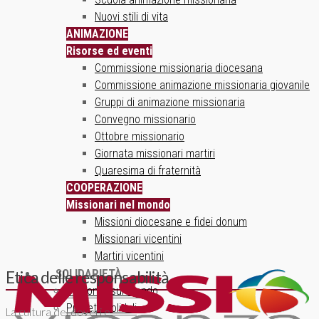
Nuovi stili di vita
ANIMAZIONE
Risorse ed eventi
Commissione missionaria diocesana
Commissione animazione missionaria giovanile
Gruppi di animazione missionaria
Convegno missionario
Ottobre missionario
Giornata missionari martiri
Quaresima di fraternità
COOPERAZIONE
Missionari nel mondo
Missioni diocesane e fidei donum
Missionari vicentini
Martiri vicentini
SOLIDARIETÀ
Etica delle responsabilità
Un ponte sul mondo
Progetti solidali
La cultura dei doveri e