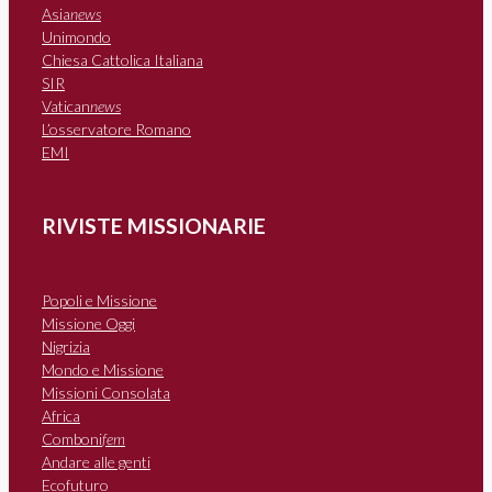
Asia
news
Unimondo
Chiesa Cattolica Italiana
SIR
Vatican
news
L’osservatore Romano
EMI
RIVISTE MISSIONARIE
Popoli e Missione
Missione Oggi
Nigrizia
Mondo e Missione
Missioni Consolata
Africa
Comboni
fem
Andare alle genti
Ecofuturo