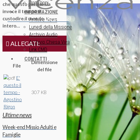
Donazioni
che questo per noi sia
invece il tempo di
INFORMAZIONE
custodire il mondo
ISCRIZIONE NEWSLETTER
Archivio News
intero…
Lunedì della Missione
Archivio Audio
Archivio Chiesa Viva
ALLEGATI:
Link CMD
CONTATTI
Dimensione
File
del file
E'
questo il
tempo -
307 KB
Agostino
Rigon
Ultime news
Week-end Missio Adulti e
Famiglie