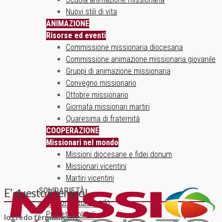
Nuovi stili di vita
ANIMAZIONE
Risorse ed eventi
Commissione missionaria diocesana
Commissione animazione missionaria giovanile
Gruppi di animazione missionaria
Convegno missionario
Ottobre missionario
Giornata missionari martiri
Quaresima di fraternità
COOPERAZIONE
Missionari nel mondo
Missioni diocesane e fidei donum
Missionari vicentini
Martiri vicentini
SOLIDARIETÀ
E’ questo il tempo!
Un ponte sul mondo
Progetti solidali
Io credo fermamente