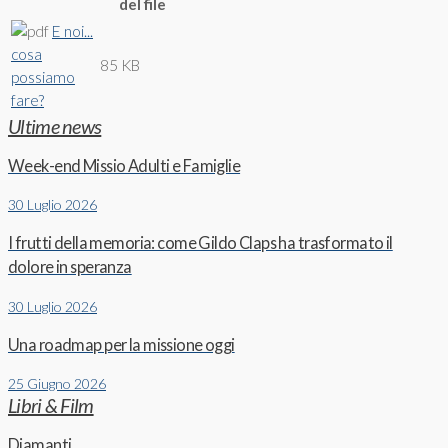
del file
E noi...
cosa
85 KB
possiamo
fare?
Ultime news
Week-end Missio Adulti e Famiglie
30 Luglio 2026
I frutti della memoria: come Gildo Claps ha trasformato il
dolore in speranza
30 Luglio 2026
Una roadmap per la missione oggi
25 Giugno 2026
Libri & Film
Diamanti