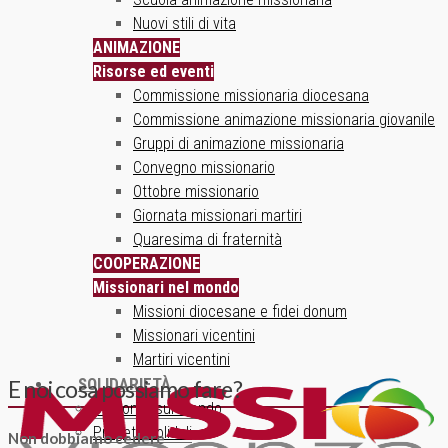
Nuovi stili di vita
ANIMAZIONE
Risorse ed eventi
Commissione missionaria diocesana
Commissione animazione missionaria giovanile
Gruppi di animazione missionaria
Convegno missionario
Ottobre missionario
Giornata missionari martiri
Quaresima di fraternità
COOPERAZIONE
Missionari nel mondo
Missioni diocesane e fidei donum
Missionari vicentini
Martiri vicentini
SOLIDARIETÀ
E noi cosa possiamo fare?
Un ponte sul mondo
Progetti solidali
Non dobbiamo cedere