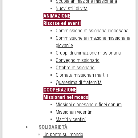
Scuola animazione missionaria
Nuovi stili di vita
ANIMAZIONE
Risorse ed eventi
Commissione missionaria diocesana
Commissione animazione missionaria
giovanile
Gruppi di animazione missionaria
Convegno missionario
Ottobre missionario
Giornata missionari martiri
Quaresima di fraternità
COOPERAZIONE
Missionari nel mondo
Missioni diocesane e fidei donum
Missionari vicentini
Martiri vicentini
SOLIDARIETÀ
Un ponte sul mondo