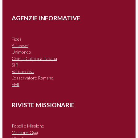
AGENZIE INFORMATIVE
Fides
Asia
news
Unimondo
Chiesa Cattolica Italiana
SIR
Vatican
news
L’osservatore Romano
EMI
RIVISTE MISSIONARIE
Popoli e Missione
Missione Oggi