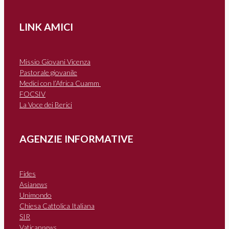
LINK AMICI
Missio Giovani Vicenza
Pastorale giovanile
Medici con l’Africa Cuamm
FOCSIV
La Voce dei Berici
AGENZIE INFORMATIVE
Fides
Asia
news
Unimondo
Chiesa Cattolica Italiana
SIR
Vatican
news