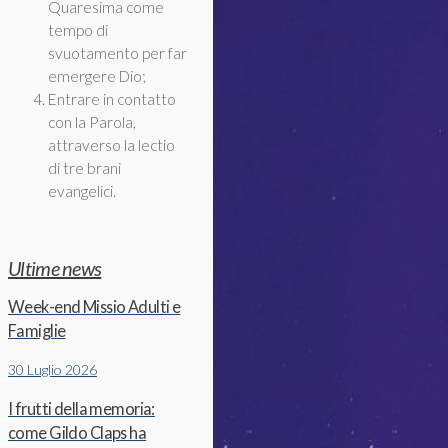
Quaresima come
tempo di
svuotamento per far
emergere Dio;
Entrare in contatto
con la Parola,
attraverso la lectio
di tre brani
evangelici.
Ultime news
Week-end Missio Adulti e
Famiglie
30 Luglio 2026
I frutti della memoria:
come Gildo Claps ha