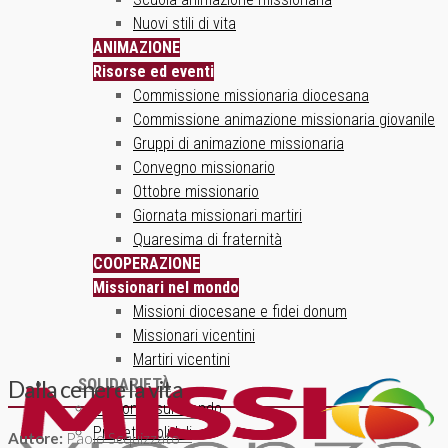
Nuovi stili di vita
ANIMAZIONE
Risorse ed eventi
Commissione missionaria diocesana
Commissione animazione missionaria giovanile
Gruppi di animazione missionaria
Convegno missionario
Ottobre missionario
Giornata missionari martiri
Quaresima di fraternità
COOPERAZIONE
Missionari nel mondo
Missioni diocesane e fidei donum
Missionari vicentini
Martiri vicentini
SOLIDARIETÀ
Dalla cenere la vita
Un ponte sul mondo
Progetti solidali
Autore:
Paolo Scquizzato