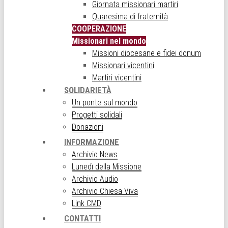
Giornata missionari martiri
Quaresima di fraternità
COOPERAZIONE
Missionari nel mondo
Missioni diocesane e fidei donum
Missionari vicentini
Martiri vicentini
SOLIDARIETÀ
Un ponte sul mondo
Progetti solidali
Donazioni
INFORMAZIONE
Archivio News
Lunedì della Missione
Archivio Audio
Archivio Chiesa Viva
Link CMD
CONTATTI