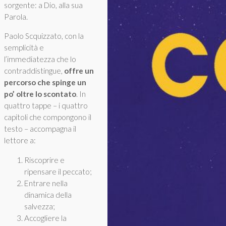
sorgente: a Dio, alla sua
Parola.
Paolo Scquizzato, con la
semplicità e
l’immediatezza che lo
contraddistingue,
offre un
percorso che spinge un
po’ oltre lo scontato
. In
quattro tappe – i quattro
capitoli che compongono il
testo – accompagna il
lettore a:
Riscoprire e
ripensare il peccato;
Entrare nella
dinamica della
salvezza;
Accogliere la