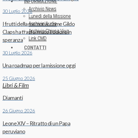
INFORMAZIONE
Archivio News
30 Luglio 2026
Lunedì della Missione
I frutti della memoria: come Gildo
Archivio Audio
Archivio Chiesa Viva
Claps ha trasformato il dolore in
Link CMD
speranza
CONTATTI
30 Luglio 2026
Una roadmap per la missione oggi
25 Giugno 2026
Libri & Film
Diamanti
26 Giugno 2026
Leone XIV – Ritratto di un Papa
peruviano