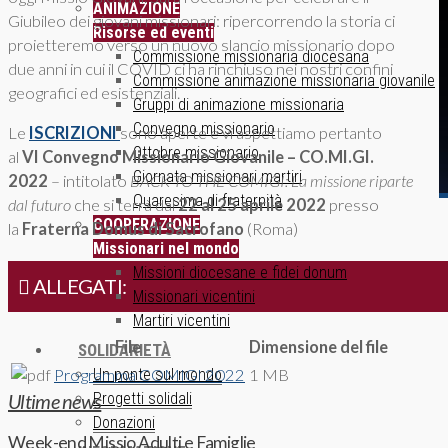
ANIMAZIONE
Giubileo dei giovani missionari: ripercorrendo la storia ci
Risorse ed eventi
proietteremo verso un nuovo slancio missionario dopo
Commissione missionaria diocesana
due anni in cui il COVID ci ha rinchiuso nei nostri confini
Commissione animazione missionaria giovanile
geografici ed esistenziali.
Gruppi di animazione missionaria
Convegno missionario
Le
ISCRIZIONI
sono aperte e vi aspettiamo pertanto
Ottobre missionario
al
VI Convegno Missionario Giovanile – CO.MI.GI.
Giornata missionari martiri
2022
– intitolato
BACK TO THE COMIGI: La missione riparte
Quaresima di fraternità
dal futuro
che si terrà dal
22 al 25 aprile 2022
presso
COOPERAZIONE
la
Fraterna Domus di Sacrofano
(Roma)
Missionari nel mondo
Missioni diocesane e fidei donum
ALLEGATI:
Missionari vicentini
Martiri vicentini
File
Dimensione del file
SOLIDARIETÀ
Un ponte sul mondo
Programma COMIGI 2022
1 MB
Progetti solidali
Ultime news
Donazioni
Week-end Missio Adulti e Famiglie