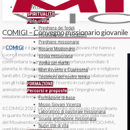
ATTIVITÀ
SPIRITUALITÀ
Fede e vita
Preghiera dei fedeli
COMIGI – Convegno missionario giovanile
ISCRIZIONE NEWSLETTER
Preghiere per le vocazioni
Preghiere missionarie
Il
COMIGI
è il grande Convegno dei giovani che hanno a
Rosario Missionario
cuore il mondo e la missione; l’occasione per formarsi e
Veglia missionaria
confrontarsi su grandi temi di importanza mondiale: il
Veglia dei martiri
pianeta, le disuguaglianze, l’incontro tra culture e religioni e
Ritiri Avvento e Quaresima
tanti altri. Organizzato da Missio Giovani in collaborazione
Testimoni del nostro tempo
con gli Istituti missionari, è l’evento in cui i giovani e i loro
FORMAZIONE
animatori si ritrovano per rinnovare l’impegno nella
Percorsi e proposte
missione universale della Chiesa.
Formazione di base
Missio Giovani Vicenza
Il COMIGI 2022 sarà un evento ancora più straordinario
Laboratorio di pastorale missionaria
in quanto festeggeremo il 50° anniversario dalla nascita
Scuola animazione missionaria
del Movimento Giovanile Missionario delle PP.OO.MM.,
Nuovi stili di vita
oggi Missio Giovani. Sarà l’occasione per celebrare il