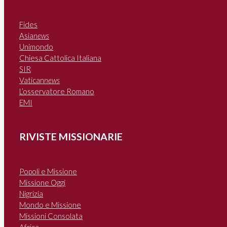
Fides
Asia
news
Unimondo
Chiesa Cattolica Italiana
SIR
Vatican
news
L’osservatore Romano
EMI
RIVISTE MISSIONARIE
Popoli e Missione
Missione Oggi
Nigrizia
Mondo e Missione
Missioni Consolata
Africa