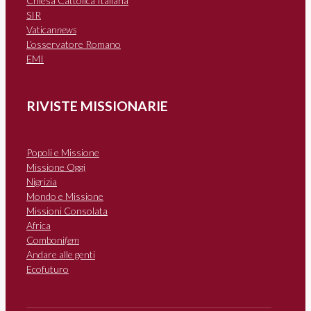
Chiesa Cattolica Italiana
SIR
Vatican
news
L’osservatore Romano
EMI
RIVISTE MISSIONARIE
Popoli e Missione
Missione Oggi
Nigrizia
Mondo e Missione
Missioni Consolata
Africa
Comboni
fem
Andare alle genti
Ecofuturo