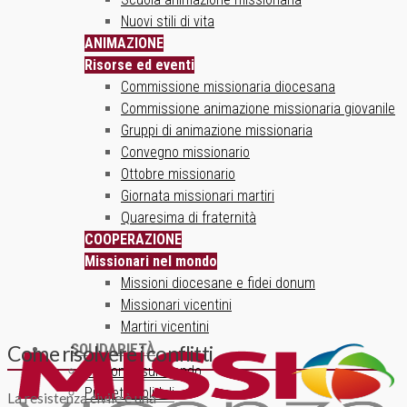
Nuovi stili di vita
ANIMAZIONE
Risorse ed eventi
Commissione missionaria diocesana
Commissione animazione missionaria giovanile
Gruppi di animazione missionaria
Convegno missionario
Ottobre missionario
Giornata missionari martiri
Quaresima di fraternità
COOPERAZIONE
Missionari nel mondo
Missioni diocesane e fidei donum
Missionari vicentini
Martiri vicentini
SOLIDARIETÀ
Come risolvere i conflitti
Un ponte sul mondo
Progetti solidali
La resistenza civile è una