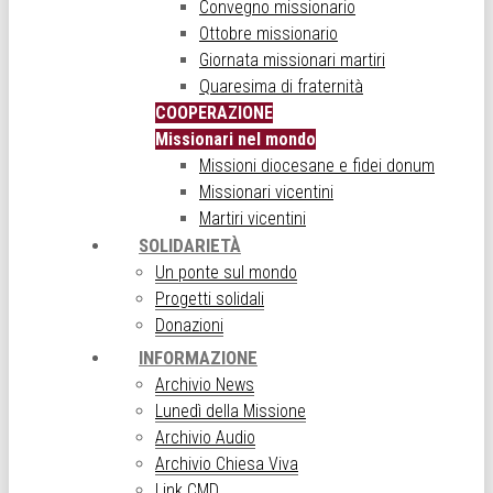
Convegno missionario
Ottobre missionario
Giornata missionari martiri
Quaresima di fraternità
COOPERAZIONE
Missionari nel mondo
Missioni diocesane e fidei donum
Missionari vicentini
Martiri vicentini
SOLIDARIETÀ
Un ponte sul mondo
Progetti solidali
Donazioni
INFORMAZIONE
Archivio News
Lunedì della Missione
Archivio Audio
Archivio Chiesa Viva
Link CMD