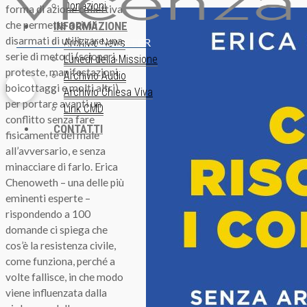
Donazioni
forma di azione collettiva
che permette a civili
INFORMAZIONE
disarmati di utilizzare una
ISCRIZIONE NEWSLETTER
Archivio News
serie di metodi (scioperi,
Lunedì della Missione
proteste, manifestazioni,
Archivio Audio
boicottaggi e molti altri)
Archivio Chiesa Viva
per portare avanti un
Link CMD
conflitto senza fare
CONTATTI
fisicamente del male
all’avversario, e senza
minacciare di farlo. Erica
Chenoweth – una delle più
eminenti esperte –
rispondendo a 100
domande ci spiega che
cos’è la resistenza civile,
come funziona, perché a
volte fallisce, in che modo
viene influenzata dalla