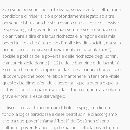
Se ci sono persone che si ritrovano, senza averla scelta, in una
condizione di miseria, ciò è profondamente legato ad altre
persone e istituzioni che si ritrovano con ricchezze eccessive
e spesso ingiuste, avendolo quasi sempre scelto. Senza con
ciò arrivare a dire che la tua ricchezza è la ragione della mia
povertà ‒ tesi che è alla base di molte invidie sociali ‒, ma solo
riconoscere la natura sostanzialmente relazionale (n. 64),
sociale e politica delle povertà e delle ricchezze degli uomini,
e ancor più delle donne (n. 12) e delle bambine e dei bambini.
Ecco perché non è semplice per la Chiesa parlare di povertà e
di poveri, perché occorrerebbe mantenere in tensione vitale
queste due dimensioni della povertà ‒ quella buona e quella
cattiva ‒, perché qualora se ne lasci fuori una, non si fa solo un
grave errore: si esce dal Vangelo.
Il discorso diventa ancora più difficile se spingiamo fino in
fondo la logica paradossale delle beatitudini e ci accorgiamo
che tra quei poveri chiamati “beati” da Gesù non ci sono
soltanto i poveri-Francesco, che hanno scelto la povertà, ma