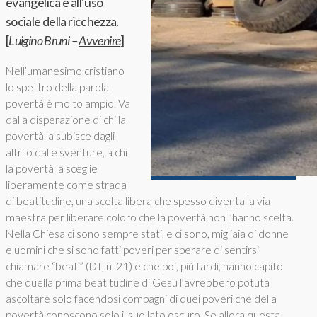
evangelica e all’uso
sociale della ricchezza.
[
Luigino Bruni –
Avvenire
]
Nell’umanesimo cristiano
lo spettro della parola
povertà è molto ampio. Va
dalla disperazione di chi la
povertà la subisce dagli
altri o dalle sventure, a chi
la povertà la sceglie
liberamente come strada
di beatitudine, una scelta libera che spesso diventa la via
maestra per liberare coloro che la povertà non l’hanno scelta.
Nella Chiesa ci sono sempre stati, e ci sono, migliaia di donne
e uomini che si sono fatti poveri per sperare di sentirsi
chiamare “beati” (DT, n. 21) e che poi, più tardi, hanno capito
che quella prima beatitudine di Gesù l’avrebbero potuta
ascoltare solo facendosi compagni di quei poveri che della
povertà conoscono solo il suo lato oscuro. Se allora questa