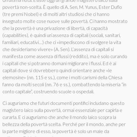
povertà non-scelta. È quello di A. Sen, M. Yunus, Ester Duflo
(tre premi Nobel) e di molti altri studiosi che ci hanno
insegnato molte cose nuove sulle povertà. Ci hanno mostrato
che la povertà è una privazione di libertà, di capacità
(capabilities), è quindi un’assenza di capitali (sociali, sanitari,
familiari, educativi…) che ci «impediscono di svolgere la vita
che desideriamo vivere» (A. Sen). L’assenza di capitali si
manifesta come assenza di flussi (reddito), ma è solo curando
i capitali che si potranno domani migliorare i flussi. Ed è ai
capitali dove si dovrebbero quindi orientare anche «le
elemosine» (nn. 115 e ss.), come i molti carismi della Chiesa
fanno da molti secoli (nn. 76 e ss.), combattendo la miseria “in
conto capitale”, costruendo scuole o ospedali.
Ci auguriamo che futuri documenti pontifici includano questo
magistero laico sulla povertà, ormai essenziale per capirla e
curarla. E ci auguriamo che anche il mondo laico scopra la
bellezza della povertà scelta. Perché per il mondo, anche per
la parte migliore di esso, la povertà è solo un male da