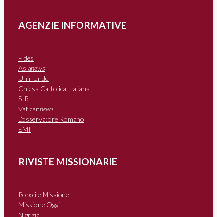
AGENZIE INFORMATIVE
Fides
Asia
news
Unimondo
Chiesa Cattolica Italiana
SIR
Vatican
news
L’osservatore Romano
EMI
RIVISTE MISSIONARIE
Popoli e Missione
Missione Oggi
Nigrizia