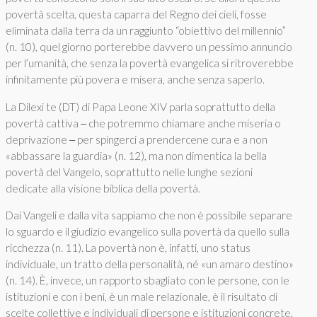
povertà scelta, questa caparra del Regno dei cieli, fosse
eliminata dalla terra da un raggiunto “obiettivo del millennio”
(n. 10), quel giorno porterebbe davvero un pessimo annuncio
per l’umanità, che senza la povertà evangelica si ritroverebbe
infinitamente più povera e misera, anche senza saperlo.
La Dilexi te (DT) di Papa Leone XIV parla soprattutto della
povertà cattiva ‒ che potremmo chiamare anche miseria o
deprivazione ‒ per spingerci a prendercene cura e a non
«abbassare la guardia» (n. 12), ma non dimentica la bella
povertà del Vangelo, soprattutto nelle lunghe sezioni
dedicate alla visione biblica della povertà.
Dai Vangeli e dalla vita sappiamo che non è possibile separare
lo sguardo e il giudizio evangelico sulla povertà da quello sulla
ricchezza (n. 11). La povertà non è, infatti, uno status
individuale, un tratto della personalità, né «un amaro destino»
(n. 14). È, invece, un rapporto sbagliato con le persone, con le
istituzioni e con i beni, è un male relazionale, è il risultato di
scelte collettive e individuali di persone e istituzioni concrete.