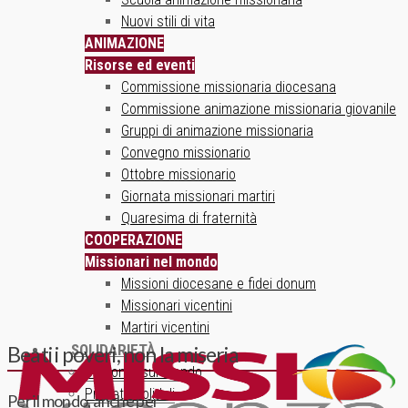
Nuovi stili di vita
ANIMAZIONE
Risorse ed eventi
Commissione missionaria diocesana
Commissione animazione missionaria giovanile
Gruppi di animazione missionaria
Convegno missionario
Ottobre missionario
Giornata missionari martiri
Quaresima di fraternità
COOPERAZIONE
Missionari nel mondo
Missioni diocesane e fidei donum
Missionari vicentini
Martiri vicentini
SOLIDARIETÀ
Beati i poveri, non la miseria
Un ponte sul mondo
Progetti solidali
Per il mondo, anche per