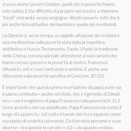
ci sono anche i poveri-Giobbe, quelli che la povertà l’hanno
solo subita. E lì la difficoltà sta proprio nel riuscire a chiamare
“beati” entrambi, senza vergogna: «Beati i poveri», tutti che è
poi anche la beatitudine dei bambini e quella dei moribondi.
La Dilexi te è, ad un tempo, un appello all’azione dei cristiani e
una meditazione sulla povertà vista dalla prospettiva
dell’Antico e Nuovo Testamento, Paolo, i Padri, la tradizione
della Chiesa, con una speciale attenzione ai suoi carismi che
hanno messo i poveri e la povertà al centro, Francesco
d’Assisi (n. 64) e i suoi tanti amici e amiche. È anche una
riflessione sulla povertà specifica di Gesù (nn. 20-22).
È importante che questa prima esortazione di papa Leone sia
in piena continuità ‒ anche nel titolo, che è il gemello di Dilexit
nos ‒ con il magistero di papa Francesco sulla povertà (n. 3), il
tema al centro del suo pontificato. Papa Francesco ha scelto il
luogo di Lazzaro (Lc 16) sotto il tavolo del ricco epulone come
suo punto di vedetta sul mondo. Da lì ha visto persone e cose
diverse ‒ tra queste le carceri: n. 62 ‒, da quanto vedono