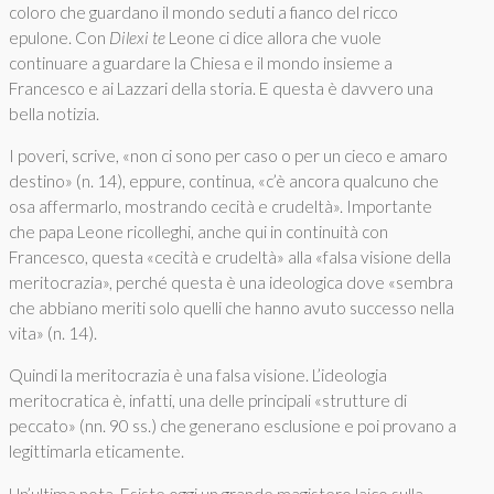
coloro che guardano il mondo seduti a fianco del ricco
epulone. Con
Dilexi te
Leone ci dice allora che vuole
continuare a guardare la Chiesa e il mondo insieme a
Francesco e ai Lazzari della storia. E questa è davvero una
bella notizia.
I poveri, scrive, «non ci sono per caso o per un cieco e amaro
destino» (n. 14), eppure, continua, «c’è ancora qualcuno che
osa affermarlo, mostrando cecità e crudeltà». Importante
che papa Leone ricolleghi, anche qui in continuità con
Francesco, questa «cecità e crudeltà» alla «falsa visione della
meritocrazia», perché questa è una ideologica dove «sembra
che abbiano meriti solo quelli che hanno avuto successo nella
vita» (n. 14).
Quindi la meritocrazia è una falsa visione. L’ideologia
meritocratica è, infatti, una delle principali «strutture di
peccato» (nn. 90 ss.) che generano esclusione e poi provano a
legittimarla eticamente.
Un’ultima nota. Esiste oggi un grande magistero laico sulla