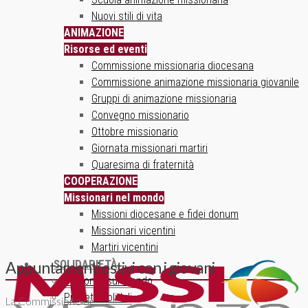
Nuovi stili di vita
ANIMAZIONE
Risorse ed eventi
Commissione missionaria diocesana
Commissione animazione missionaria giovanile
Gruppi di animazione missionaria
Convegno missionario
Ottobre missionario
Giornata missionari martiri
Quaresima di fraternità
COOPERAZIONE
Missionari nel mondo
Missioni diocesane e fidei donum
Missionari vicentini
Martiri vicentini
SOLIDARIETÀ
Appuntamenti estivi con i giovani
Un ponte sul mondo
Progetti solidali
La Commissione di