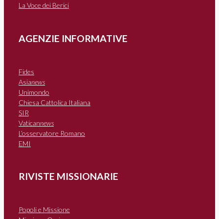
La Voce dei Berici
AGENZIE INFORMATIVE
Fides
Asia
news
Unimondo
Chiesa Cattolica Italiana
SIR
Vatican
news
L’osservatore Romano
EMI
RIVISTE MISSIONARIE
Popoli e Missione