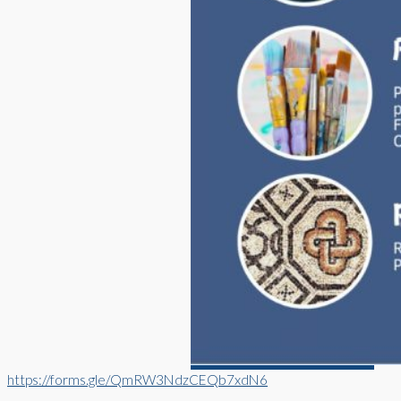
https://forms.gle/QmRW3NdzCEQb7xdN6