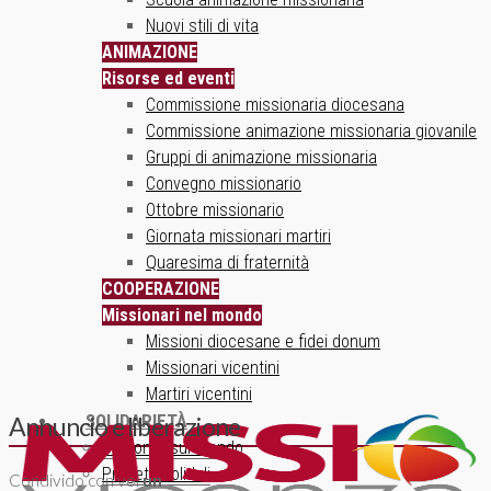
Nuovi stili di vita
ANIMAZIONE
Risorse ed eventi
Commissione missionaria diocesana
Commissione animazione missionaria giovanile
Gruppi di animazione missionaria
Convegno missionario
Ottobre missionario
Giornata missionari martiri
Quaresima di fraternità
COOPERAZIONE
Missionari nel mondo
Missioni diocesane e fidei donum
Missionari vicentini
Martiri vicentini
SOLIDARIETÀ
Annuncio e liberazione
Un ponte sul mondo
Progetti solidali
Condivido con voi
un