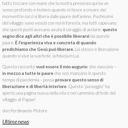
fatto toccare con mano che la nostra presenza qui ha un
senso profondo e incisivo quando si riesce a creare dei
momenti in cui ci si libera dalle paure dell’animo. Pochissimi
del villaggio sono venuti con noi in foresta, ma tutti sapevano
che questi pochi avevano avuto il coraggio di andare:
questo
segno dice agli altri che è possibile liberarsi
da queste
paure.
È l’esperienza viva e concreta di quando
predichiamo che Gesù può liberare.
Lui stesso è liberazione
quando si vive la sua fede, la fiducia in Lui.
Questo racconto
vuol essere il mio augurio
: che ciascuno –
in mezzo a tutte le paure
che non mancano in questo
tempo di pandemia – possa
provare questo senso di
liberazione e di libertà interiore
. Questo
“passaggio”
ha
aperto una pagina nuova nella vita e nel cammino di fede del
villaggio di Papae!
don Ferdinando Pistore
Ultime news