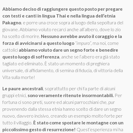
Abbiamo deciso di raggiungere questo posto per pregare
con testi e canti in lingua Thai e nella lingua dell’etnia
Pakagno
, e porre una croce sopra al luogo della sepoltura del
giovane. Abbiamo voluto recarci anche all’albero, dove lo zio
ha scelto di morire.
Nessuno avrebbe avuto il coraggio e la
forza di avvicinarsi a questo luogo
“impuro”,
ma noi, come
cattolici
abbiamo voluto dare un segno forte e benedire
questo luogo di sofferenza
, anche se l’albero era già stato
tagliato ed eliminato. È stato un momento di preghiera
universale, di affidamento, di semina di fiducia, di vittoria della
Vita sulla morte!
Le paure ancestrali
, soprattutto per chi fa parte di alcuni
gruppi etnici,
sono veramente ritenute insormontabili.
Per
fortuna ci sono preti, suore ed alcuni parrocchiani che, pur
provenendo dalla stessa etnia hanno scelto di dare un segno
nuovo, davvero incisivo, creando un esempio molto forte per
tutto il villaggio.
È stato come spostare le montagne con un
piccolissimo gesto di resurrezione!
Quest’esperienza mi ha