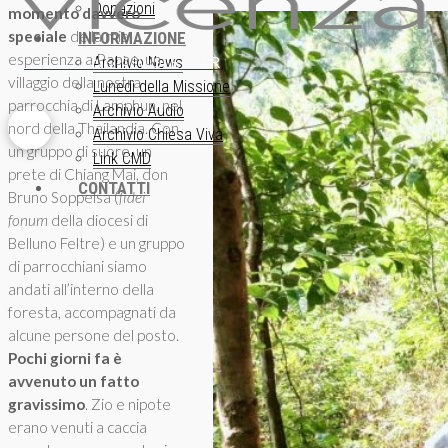
Donazioni
momento davvero
speciale
della mia
INFORMAZIONE
esperienza a Papae, un
ISCRIZIONE NEWSLETTER
Archivio News
villaggio della nostra
Lunedì della Missione
parrocchia di Lamphun, nel
Archivio Audio
nord della Thailandia. Con
Archivio Chiesa Viva
un gruppo di suore, un
Link CMD
prete di Chiang Mai, don
CONTATTI
Bruno Soppelsa (
fidei
fonum
della diocesi di
Belluno Feltre) e un gruppo
di parrocchiani siamo
andati all’interno della
foresta, accompagnati da
alcune persone del posto.
Pochi giorni fa è
avvenuto un fatto
gravissimo
. Zio e nipote
erano venuti a caccia