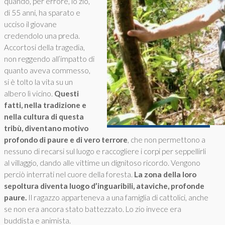
quando, per errore, lo zio,
di 55 anni, ha sparato e
ucciso il giovane
credendolo una preda.
Accortosi della tragedia,
non reggendo all’impatto di
quanto aveva commesso,
si è tolto la vita su un
albero lì vicino.
Questi
fatti, nella tradizione e
nella cultura di questa
tribù, diventano motivo
profondo di paure e di vero terrore
, che non permettono a
nessuno di recarsi sul luogo e raccogliere i corpi per seppellirli
al villaggio, dando alle vittime un dignitoso ricordo. Vengono
perciò interrati nel cuore della foresta.
La zona della loro
sepoltura diventa luogo d’inguaribili, ataviche, profonde
paure.
Il ragazzo apparteneva a una famiglia di cattolici, anche
se non era ancora stato battezzato. Lo zio invece era
buddista e animista.