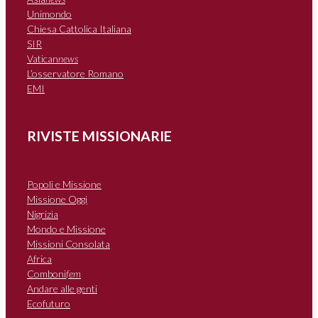
Unimondo
Chiesa Cattolica Italiana
SIR
Vatican
news
L’osservatore Romano
EMI
RIVISTE MISSIONARIE
Popoli e Missione
Missione Oggi
Nigrizia
Mondo e Missione
Missioni Consolata
Africa
Comboni
fem
Andare alle genti
Ecofuturo