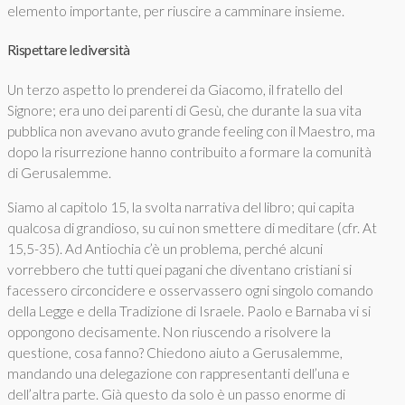
elemento importante, per riuscire a camminare insieme.
Rispettare le diversità
Un terzo aspetto lo prenderei da Giacomo, il fratello del
Signore; era uno dei parenti di Gesù, che durante la sua vita
pubblica non avevano avuto grande feeling con il Maestro, ma
dopo la risurrezione hanno contribuito a formare la comunità
di Gerusalemme.
Siamo al capitolo 15, la svolta narrativa del libro; qui capita
qualcosa di grandioso, su cui non smettere di meditare (cfr. At
15,5-35). Ad Antiochia c’è un problema, perché alcuni
vorrebbero che tutti quei pagani che diventano cristiani si
facessero circoncidere e osservassero ogni singolo comando
della Legge e della Tradizione di Israele. Paolo e Barnaba vi si
oppongono decisamente. Non riuscendo a risolvere la
questione, cosa fanno? Chiedono aiuto a Gerusalemme,
mandando una delegazione con rappresentanti dell’una e
dell’altra parte. Già questo da solo è un passo enorme di