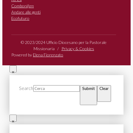
Comboni
fem
Andare alle genti
Ecofuturo
© 2023/2024 Ufficio Diocesano per la Pastorale
Missionaria /
Privacy & Cookies
Powered by
Elena Fiorenzato
Search
Submit
Clear