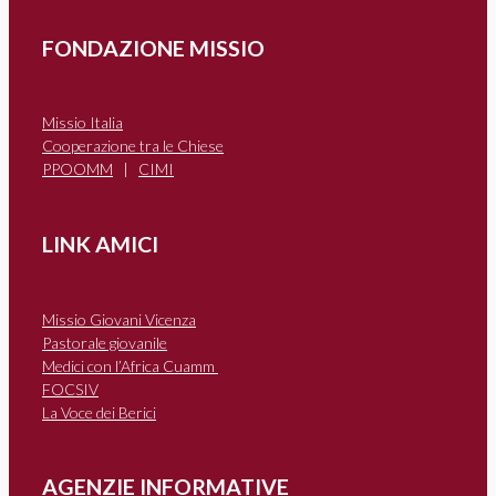
FONDAZIONE MISSIO
Missio Italia
Cooperazione tra le Chiese
PPOOMM
|
CIMI
LINK AMICI
Missio Giovani Vicenza
Pastorale giovanile
Medici con l’Africa Cuamm
FOCSIV
La Voce dei Berici
AGENZIE INFORMATIVE