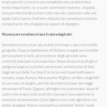
brano perché ci mostra con semplicità una caratteristica
molto importante, se si vuole camminare insieme: chi guida
non può intestardirsi a fare tutto da solo, a portare sulle sue
spalle tutto il peso. Nell’arte delicata del camminare insieme
è importante che chi guida sia capace di delegare.
Riconoscere e mettere in luce il valore degli altri
Spostiamoci ora un po’ più avanti nel tempo e più a nord nella
geografia. Dopo la lapidazione di Stefano scoppia una terribile
persecuzione e tutti, ad eccezione degli apostoli, sono
costretti a lasciare Gerusalemme. Alcuni di questi profughi si
spingono lungo la costa fino ad arrivare ad Antiochia di Siria
(oggi nel sud della Turchia). È la terza metropoli dell’impero
romano, dopo Roma e Alessandria d’Egitto; nel libro degli Atti
ha un ruolo strategico, perché diventerà la base dei viaggi
missionari di Paolo. Eppure, all’origine ha un’anomalia: alcuni di
coloro che erano stati costretti a lasciare Gerusalemme si
mettono ad annunciare Gesù Signore non solo agli ebrei, ma
anche ai pagani. Nasce così la prima comunità “mista”; la più