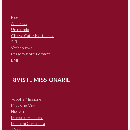
Fides
Asia
news
Unimondo
Chiesa Cattolica Italiana
SIR
Vatican
news
L’osservatore Romano
EMI
RIVISTE MISSIONARIE
Popoli e Missione
Missione Oggi
Nigrizia
Mondo e Missione
Missioni Consolata
Africa