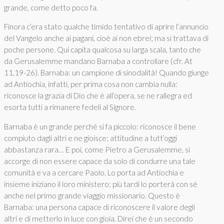
grande, come detto poco fa.
Finora c’era stato qualche timido tentativo di aprire l’annuncio
del Vangelo anche ai pagani, cioè ai non ebrei; ma si trattava di
poche persone. Qui capita qualcosa su larga scala, tanto che
da Gerusalemme mandano Barnaba a controllare (cfr. At
11,19-26). Barnaba: un campione di sinodalità! Quando giunge
ad Antiochia, infatti, per prima cosa non cambia nulla:
riconosce la grazia di Dio che è all’opera, se ne rallegra ed
esorta tutti a rimanere fedeli al Signore.
Barnaba è un grande perché si fa piccolo: riconosce il bene
compiuto dagli altri e ne gioisce; attitudine a tutt’oggi
abbastanza rara… E poi, come Pietro a Gerusalemme, si
accorge di non essere capace da solo di condurre una tale
comunità e va a cercare Paolo. Lo porta ad Antiochia e
insieme iniziano il loro ministero; più tardi lo porterà con sé
anche nel primo grande viaggio missionario. Questo è
Barnaba: una persona capace di riconoscere il valore degli
altri e di metterlo in luce con gioia. Direi che è un secondo