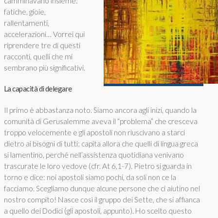
camminavano insieme:
fatiche, gioie,
rallentamenti,
accelerazioni… Vorrei qui
riprendere tre di questi
racconti, quelli che mi
sembrano più significativi.
La capacità di delegare
Il primo è abbastanza noto. Siamo ancora agli inizi, quando la
comunità di Gerusalemme aveva il “problema” che cresceva
troppo velocemente e gli apostoli non riuscivano a starci
dietro ai bisogni di tutti; capita allora che quelli di lingua greca
si lamentino, perché nell’assistenza quotidiana venivano
trascurate le loro vedove (cfr. At 6,1-7). Pietro si guarda in
torno e dice: noi apostoli siamo pochi, da soli non ce la
facciamo. Scegliamo dunque alcune persone che ci aiutino nel
nostro compito! Nasce così il gruppo dei Sette, che si affianca
a quello dei Dodici (gli apostoli, appunto). Ho scelto questo