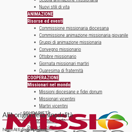
Nuovi stili di vita
ANIMAZIONE
Risorse ed eventi
Commissione missionaria diocesana
Commissione animazione missionaria giovanile
Gruppi di animazione missionaria
Convegno missionario
Ottobre missionario
Giornata missionari martiri
Quaresima di fraternità
COOPERAZIONE
Missionari nel mondo
Missioni diocesane e fidei donum
Missionari vicentini
Martiri vicentini
SOLIDARIETÀ
Alle origini della sinodalità
Un ponte sul mondo
Progetti solidali
Negli Atti degli Apostoli.