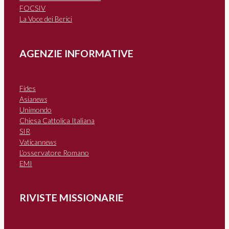
FOCSIV
La Voce dei Berici
AGENZIE INFORMATIVE
Fides
Asia
news
Unimondo
Chiesa Cattolica Italiana
SIR
Vatican
news
L’osservatore Romano
EMI
RIVISTE MISSIONARIE