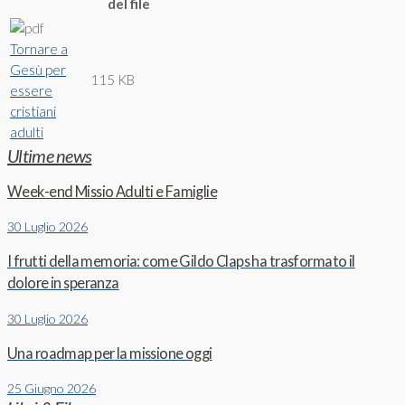
del file
Tornare a
Gesù per
115 KB
essere
cristiani
adulti
Ultime news
Week-end Missio Adulti e Famiglie
30 Luglio 2026
I frutti della memoria: come Gildo Claps ha trasformato il
dolore in speranza
30 Luglio 2026
Una roadmap per la missione oggi
25 Giugno 2026