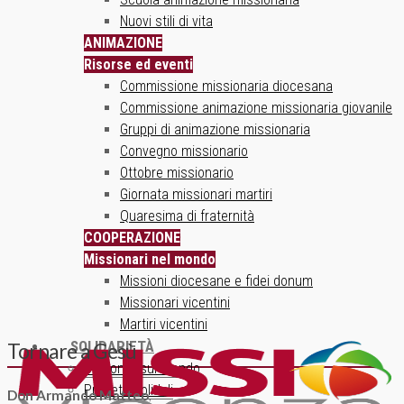
Nuovi stili di vita
ANIMAZIONE
Risorse ed eventi
Commissione missionaria diocesana
Commissione animazione missionaria giovanile
Gruppi di animazione missionaria
Convegno missionario
Ottobre missionario
Giornata missionari martiri
Quaresima di fraternità
COOPERAZIONE
Missionari nel mondo
Missioni diocesane e fidei donum
Missionari vicentini
Martiri vicentini
SOLIDARIETÀ
Tornare a Gesù
Un ponte sul mondo
Progetti solidali
Don Armando Matteo
,