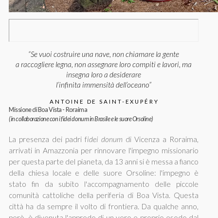
“Se vuoi costruire una nave, non chiamare la gente
a raccogliere legna, non assegnare loro compiti e lavori, ma
insegna loro a desiderare
l’infinita immensità dell’oceano”
ANTOINE DE SAINT-EXUPÉRY
Missione di Boa Vista - Roraima
(in collaborazione con i fidei donum in Brasile e le suore Orsoline)
La presenza dei padri f
idei donum
di Vicenza a Roraima,
arrivati in Amazzonia per rinnovare l'impegno missionario
per questa parte del pianeta, da 13 anni si è messa a fianco
della chiesa locale e delle suore Orsoline: l'impegno è
stato fin da subito l'accompagnamento delle piccole
comunità cattoliche della periferia di Boa Vista. Questa
città ha da sempre il volto di frontiera. Da qualche anno,
però, è divenuta l'approdo di un vero e proprio esodo dal