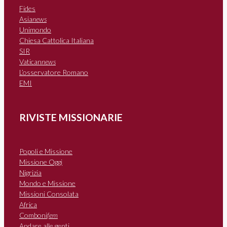
Fides
Asia
news
Unimondo
Chiesa Cattolica Italiana
SIR
Vatican
news
L’osservatore Romano
EMI
RIVISTE MISSIONARIE
Popoli e Missione
Missione Oggi
Nigrizia
Mondo e Missione
Missioni Consolata
Africa
Comboni
fem
Andare alle genti