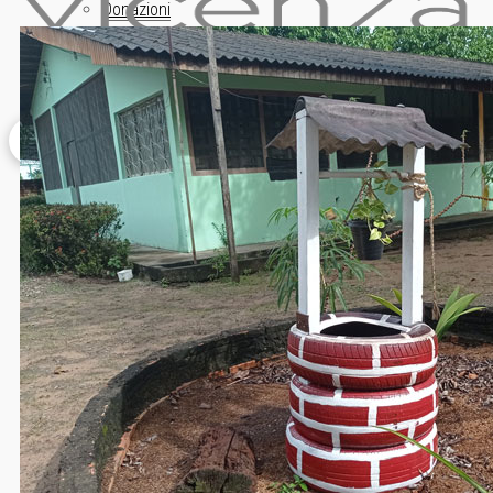
Donazioni
INFORMAZIONE
ISCRIZIONE NEWSLETTER
Archivio News
Lunedì della Missione
Archivio Audio
Archivio Chiesa Viva
Link CMD
CONTATTI