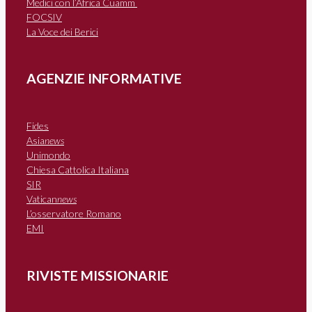
Medici con l’Africa Cuamm
FOCSIV
La Voce dei Berici
AGENZIE INFORMATIVE
Fides
Asia
news
Unimondo
Chiesa Cattolica Italiana
SIR
Vatican
news
L’osservatore Romano
EMI
RIVISTE MISSIONARIE