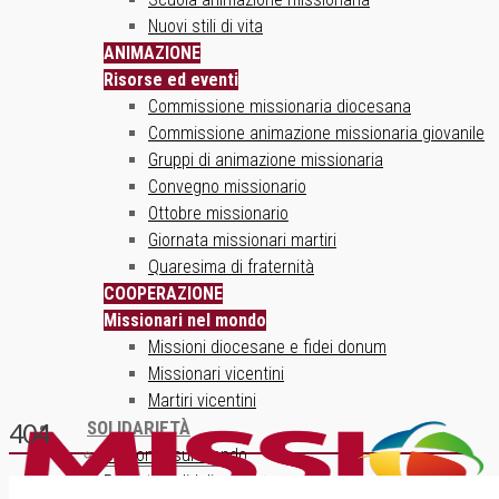
Nuovi stili di vita
ANIMAZIONE
Risorse ed eventi
Commissione missionaria diocesana
Commissione animazione missionaria giovanile
Gruppi di animazione missionaria
Convegno missionario
Ottobre missionario
Giornata missionari martiri
Quaresima di fraternità
COOPERAZIONE
Missionari nel mondo
Missioni diocesane e fidei donum
Missionari vicentini
Martiri vicentini
SOLIDARIETÀ
404
Un ponte sul mondo
Progetti solidali