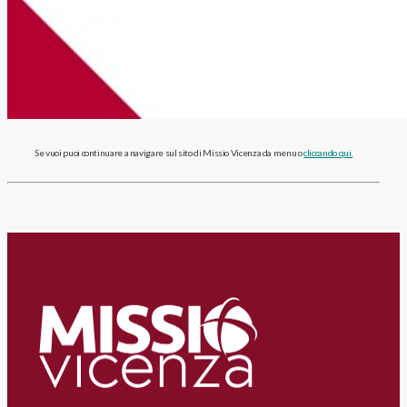
Se vuoi puoi continuare a navigare sul sito di Missio Vicenza da menu o
cliccando qui.