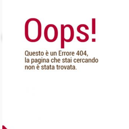
Donazioni
INFORMAZIONE
ISCRIZIONE NEWSLETTER
Archivio News
Lunedì della Missione
Archivio Audio
Archivio Chiesa Viva
Link CMD
CONTATTI