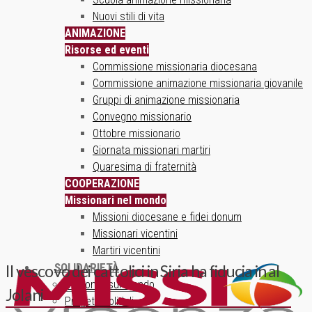
Nuovi stili di vita
ANIMAZIONE
Risorse ed eventi
Commissione missionaria diocesana
Commissione animazione missionaria giovanile
Gruppi di animazione missionaria
Convegno missionario
Ottobre missionario
Giornata missionari martiri
Quaresima di fraternità
COOPERAZIONE
Missionari nel mondo
Missioni diocesane e fidei donum
Missionari vicentini
Martiri vicentini
SOLIDARIETÀ
Il vescovo dei cattolici in Siria ha fiducia in al
Un ponte sul mondo
Jolani
Progetti solidali