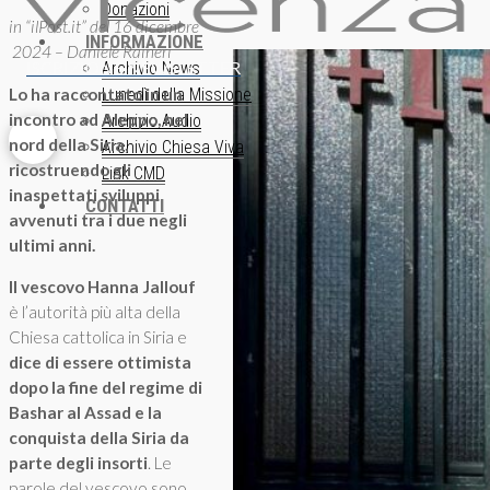
Donazioni
in “ilPost.it” del 16 dicembre
INFORMAZIONE
2024 – Daniele Raineri
ISCRIZIONE NEWSLETTER
Archivio News
Lo ha raccontato in un
Lunedì della Missione
incontro ad Aleppo, nel
Archivio Audio
nord della Siria,
Archivio Chiesa Viva
ricostruendo gli
Link CMD
inaspettati sviluppi
CONTATTI
avvenuti tra i due negli
ultimi anni.
Il vescovo Hanna Jallouf
è l’autorità più alta della
Chiesa cattolica in Siria e
dice di essere ottimista
dopo la fine del regime di
Bashar al Assad e la
conquista della Siria da
parte degli insorti
. Le
parole del vescovo sono