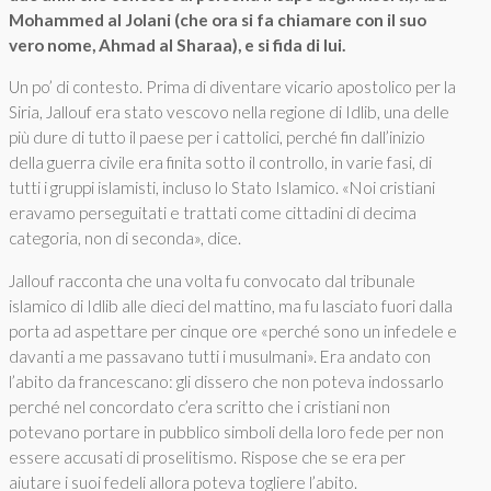
Mohammed al Jolani (che ora si fa chiamare con il suo
vero nome, Ahmad al Sharaa), e si fida di lui.
Un po’ di contesto. Prima di diventare vicario apostolico per la
Siria, Jallouf era stato vescovo nella regione di Idlib, una delle
più dure di tutto il paese per i cattolici, perché fin dall’inizio
della guerra civile era finita sotto il controllo, in varie fasi, di
tutti i gruppi islamisti, incluso lo Stato Islamico. «Noi cristiani
eravamo perseguitati e trattati come cittadini di decima
categoria, non di seconda», dice.
Jallouf racconta che una volta fu convocato dal tribunale
islamico di Idlib alle dieci del mattino, ma fu lasciato fuori dalla
porta ad aspettare per cinque ore «perché sono un infedele e
davanti a me passavano tutti i musulmani». Era andato con
l’abito da francescano: gli dissero che non poteva indossarlo
perché nel concordato c’era scritto che i cristiani non
potevano portare in pubblico simboli della loro fede per non
essere accusati di proselitismo. Rispose che se era per
aiutare i suoi fedeli allora poteva togliere l’abito.