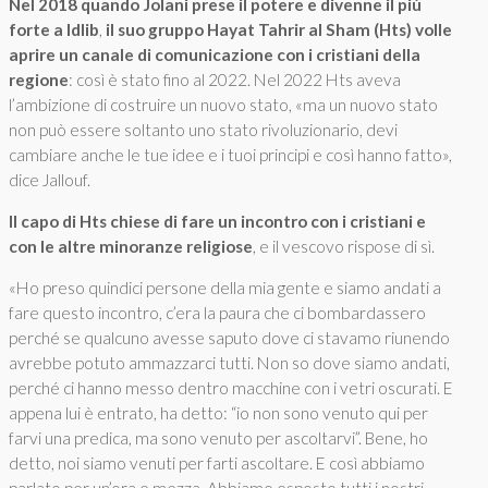
Nel 2018 quando Jolani prese il potere e divenne il più
forte a Idlib
,
il suo gruppo Hayat Tahrir al Sham (Hts) volle
aprire un canale di comunicazione con i cristiani della
regione
: così è stato fino al 2022. Nel 2022 Hts aveva
l’ambizione di costruire un nuovo stato, «ma un nuovo stato
non può essere soltanto uno stato rivoluzionario, devi
cambiare anche le tue idee e i tuoi principi e così hanno fatto»,
dice Jallouf.
Il capo di Hts chiese di fare un incontro con i cristiani e
con le altre minoranze religiose
, e il vescovo rispose di sì.
«Ho preso quindici persone della mia gente e siamo andati a
fare questo incontro, c’era la paura che ci bombardassero
perché se qualcuno avesse saputo dove ci stavamo riunendo
avrebbe potuto ammazzarci tutti. Non so dove siamo andati,
perché ci hanno messo dentro macchine con i vetri oscurati. E
appena lui è entrato, ha detto: “io non sono venuto qui per
farvi una predica, ma sono venuto per ascoltarvi”. Bene, ho
detto, noi siamo venuti per farti ascoltare. E così abbiamo