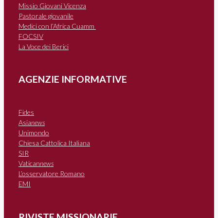
Missio Giovani Vicenza
Pastorale giovanile
Medici con l’Africa Cuamm
FOCSIV
La Voce dei Berici
AGENZIE INFORMATIVE
Fides
Asia
news
Unimondo
Chiesa Cattolica Italiana
SIR
Vatican
news
L’osservatore Romano
EMI
RIVISTE MISSIONARIE