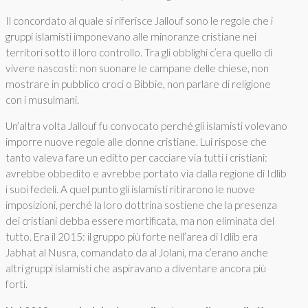
Il concordato al quale si riferisce Jallouf sono le regole che i
gruppi islamisti imponevano alle minoranze cristiane nei
territori sotto il loro controllo. Tra gli obblighi c’era quello di
vivere nascosti: non suonare le campane delle chiese, non
mostrare in pubblico croci o Bibbie, non parlare di religione
con i musulmani.
Un’altra volta Jallouf fu convocato perché gli islamisti volevano
imporre nuove regole alle donne cristiane. Lui rispose che
tanto valeva fare un editto per cacciare via tutti i cristiani:
avrebbe obbedito e avrebbe portato via dalla regione di Idlib
i suoi fedeli. A quel punto gli islamisti ritirarono le nuove
imposizioni, perché la loro dottrina sostiene che la presenza
dei cristiani debba essere mortificata, ma non eliminata del
tutto. Era il 2015: il gruppo più forte nell’area di Idlib era
Jabhat al Nusra, comandato da al Jolani, ma c’erano anche
altri gruppi islamisti che aspiravano a diventare ancora più
forti.