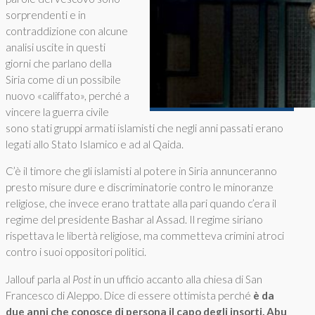
sorprendenti e in
contraddizione con alcune
analisi uscite in questi
giorni che parlano della
Siria come di un possibile
nuovo «califfato», perché a
vincere la guerra civile
sono stati gruppi armati islamisti che negli anni passati erano
legati allo Stato Islamico e ad al Qaida.
C’è il timore che gli islamisti al potere in Siria annunceranno
presto misure dure e discriminatorie contro le minoranze
religiose, che invece erano trattate alla pari quando c’era il
regime del presidente Bashar al Assad. Il regime siriano
rispettava le libertà religiose, ma commetteva crimini atroci
contro i suoi oppositori politici.
Jallouf parla al
Post
in un ufficio accanto alla chiesa di San
Francesco di Aleppo. Dice di essere ottimista perché
è da
due anni che conosce di persona il capo degli insorti, Abu