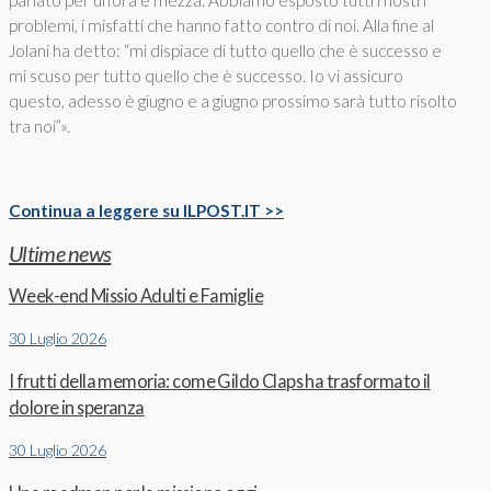
parlato per un’ora e mezza. Abbiamo esposto tutti i nostri
problemi, i misfatti che hanno fatto contro di noi. Alla fine al
Jolani ha detto: “mi dispiace di tutto quello che è successo e
mi scuso per tutto quello che è successo. Io vi assicuro
questo, adesso è giugno e a giugno prossimo sarà tutto risolto
tra noi”».
Continua a leggere su ILPOST.IT >>
Ultime news
Week-end Missio Adulti e Famiglie
30 Luglio 2026
I frutti della memoria: come Gildo Claps ha trasformato il
dolore in speranza
30 Luglio 2026